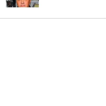
Головна
»
Бізнес
»
Економіка
Міненерго по-новому
складатиме переліки критично
важливих об'єктів
19:01 06.08.2026 Чт
1 хв
Енергосистема України працюватиме з
сезонними особливостями
ОЛЕНА БДЖОЛА