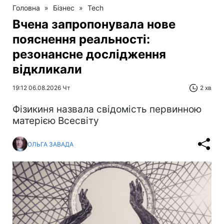
Головна
»
Бізнес
»
Tech
Вчена запропонувала нове
пояснення реальності:
резонансне дослідження
відкликали
19:12 06.08.2026 Чт
2 хв
Фізикиня назвала свідомість первинною
матерією Всесвіту
ОЛЬГА ЗАВАДА