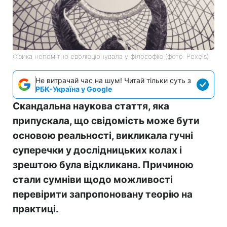
Фізика непомітно еволюціонувала у філософію (фото: Pexels)
Не витрачай час на шум! Читай тільки суть з
РБК-Україна у Google
Скандальна наукова стаття, яка
припускала, що свідомість може бути
основою реальності, викликала гучні
суперечки у дослідницьких колах і
зрештою була відкликана. Причиною
стали сумніви щодо можливості
перевірити запропоновану теорію на
практиці.