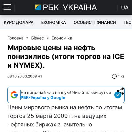
UA
КУРС ДОЛАРА
ЕКОНОМІКА
ОСОБИСТІ ФІНАНСИ
TEC
Головна
»
Бізнес
»
Економіка
Мировые цены на нефть
понизились (итоги торгов на ICE
и NYMEX).
08:16 26.03.2009 Чт
1 хв
Не витрачай час на шум! Читай тільки суть з
РБК-Україна у Google
Цены мирового рынка на нефть по итогам
торгов 25 марта 2009 г. на ведущих
нефтяных биржах значительно