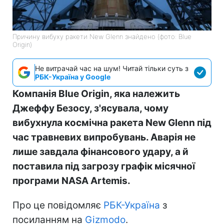
Причину вибуху ракети New Glenn знайдено (фото: Blue
Origin)
Не витрачай час на шум! Читай тільки суть з
РБК-Україна у Google
Компанія Blue Origin, яка належить
Джеффу Безосу, з'ясувала, чому
вибухнула космічна ракета New Glenn під
час травневих випробувань. Аварія не
лише завдала фінансового удару, а й
поставила під загрозу графік місячної
програми NASA Artemis.
Про це повідомляє
РБК-Україна
з
посиланням на
Gizmodo
.