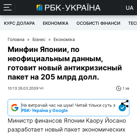
UA
КУРС ДОЛАРА
ЕКОНОМІКА
ОСОБИСТІ ФІНАНСИ
TEC
Головна
»
Бізнес
»
Економіка
Минфин Японии, по
неофициальным данным,
готовит новый антикризисный
пакет на 205 млрд долл.
10:13 26.03.2009 Чт
1 хв
Не витрачай час на шум! Читай тільки суть з
РБК-Україна у Google
Министр финансов Японии Каору Йосано
разработает новый пакет экономических