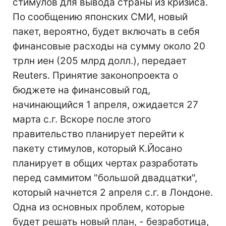
стимулов для вывода страны из кризиса.
По сообщению японских СМИ, новый
пакет, вероятно, будет включать в себя
финансовые расходы на сумму около 20
трлн иен (205 млрд долл.), передает
Reuters. Принятие законопроекта о
бюджете на финансовый год,
начинающийся 1 апреля, ожидается 27
марта с.г. Вскоре после этого
правительство планирует перейти к
пакету стимулов, который К.Йосано
планирует в общих чертах разработать
перед саммитом "большой двадцатки",
который начнется 2 апреля с.г. в Лондоне.
Одна из основных проблем, которые
будет решать новый план, - безработица,