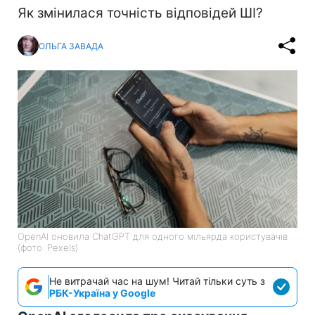
Як змінилася точність відповідей ШІ?
ОЛЬГА ЗАВАДА
OpenAI оновила ChatGPT для одного мільярда користувачів
(фото: Pexels)
Не витрачай час на шум! Читай тільки суть з
РБК-Україна у Google