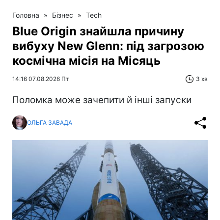
Головна
»
Бізнес
»
Tech
Blue Origin знайшла причину
вибуху New Glenn: під загрозою
космічна місія на Місяць
14:16 07.08.2026 Пт
3 хв
Поломка може зачепити й інші запуски
ОЛЬГА ЗАВАДА