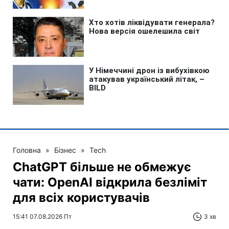
Головна
»
Бізнес
»
Tech
ChatGPT більше не обмежує
чати: OpenAI відкрила безліміт
для всіх користувачів
15:41 07.08.2026 Пт
3 хв