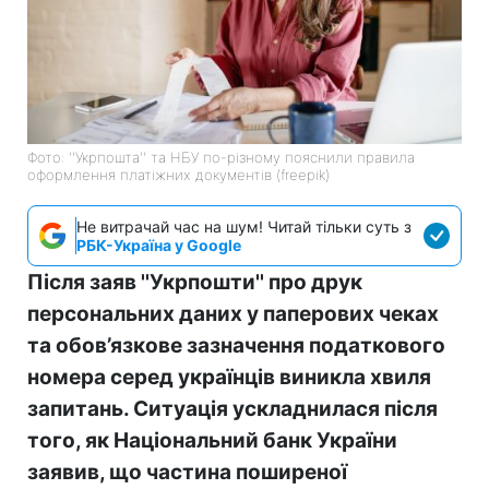
Фото: ''Укрпошта'' та НБУ по-різному пояснили правила
оформлення платіжних документів (freepik)
Не витрачай час на шум! Читай тільки суть з
РБК-Україна у Google
Після заяв ''Укрпошти'' про друк
персональних даних у паперових чеках
та обов’язкове зазначення податкового
номера серед українців виникла хвиля
запитань. Ситуація ускладнилася після
того, як Національний банк України
заявив, що частина поширеної