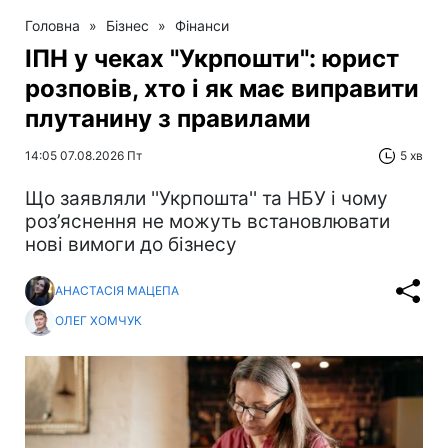
Головна
»
Бізнес
»
Фінанси
ІПН у чеках "Укрпошти": юрист
розповів, хто і як має виправити
плутанину з правилами
14:05 07.08.2026 Пт
5 хв
Що заявляли ''Укрпошта'' та НБУ і чому
роз’яснення не можуть встановлювати
нові вимоги до бізнесу
АНАСТАСІЯ МАЦЕПА
ОЛЕГ ХОМЧУК