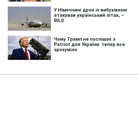
Головна
»
Новини
»
Політика
Нідерланди не мають
додаткових ракет Patriot для
України, - Міноборони
16:50 06.08.2026 Чт
2 хв