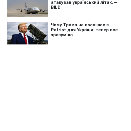
Головна
»
Життя
»
Суспільство
У Києві обмежують рух
важливим мостом: що варто
знати водіям
20:00 06.08.2026 Чт
1 хв
Схема руху на цій ділянці суттєво
зміниться