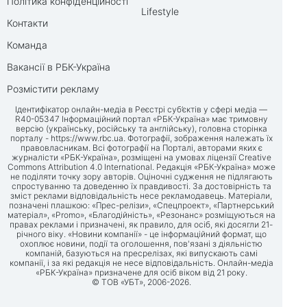
Політика конфіденційності
Lifestyle
Контакти
Команда
Вакансії в РБК-Україна
Розмістити рекламу
Ідентифікатор онлайн-медіа в Реєстрі суб’єктів у сфері медіа —
R40-05347 Інформаційний портал «РБК-Україна» має тримовну
версію (українську, російську та англійську), головна сторінка
порталу -
https://www.rbc.ua
. Фотографії, зображення належать їх
правовласникам. Всі фотографії на Порталі, авторами яких є
журналісти «РБК-Україна», розміщені на умовах ліцензії Creative
Commons Attribution 4.0 International. Редакція «РБК-Україна» може
не поділяти точку зору авторів. Оціночні судження не підлягають
спростуванню та доведенню їх правдивості. За достовірність та
зміст реклами відповідальність несе рекламодавець. Матеріали,
позначені плашкою: «Прес-релізи», «Спецпроект», «Партнерський
матеріал», «Promo», «Благодійність», «Резонанс» розміщуються на
правах реклами і призначені, як правило, для осіб, які досягли 21-
річного віку. «Новини компанії» - це інформаційний формат, що
охоплює новини, події та оголошення, пов'язані з діяльністю
компаній, базуються на пресрелізах, які випускають самі
компанії, і за які редакція не несе відповідальність. Онлайн-медіа
«РБК-Україна» призначене для осіб віком від 21 року.
© ТОВ «УБТ», 2006-2026.