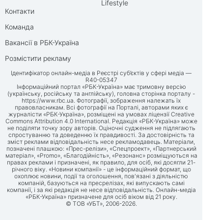
Lifestyle
Контакти
Команда
Вакансії в РБК-Україна
Розмістити рекламу
Ідентифікатор онлайн-медіа в Реєстрі суб’єктів у сфері медіа —
R40-05347
Інформаційний портал «РБК-Україна» має тримовну версію
(українську, російську та англійську), головна сторінка порталу -
https://www.rbc.ua
. Фотографії, зображення належать їх
правовласникам. Всі фотографії на Порталі, авторами яких є
журналісти «РБК-Україна», розміщені на умовах ліцензії Creative
Commons Attribution 4.0 International. Редакція «РБК-Україна» може
не поділяти точку зору авторів. Оціночні судження не підлягають
спростуванню та доведенню їх правдивості. За достовірність та
зміст реклами відповідальність несе рекламодавець. Матеріали,
позначені плашкою: «Прес-релізи», «Спецпроект», «Партнерський
матеріал», «Promo», «Благодійність», «Резонанс» розміщуються на
правах реклами і призначені, як правило, для осіб, які досягли 21-
річного віку. «Новини компанії» - це інформаційний формат, що
охоплює новини, події та оголошення, пов'язані з діяльністю
компаній, базуються на пресрелізах, які випускають самі
компанії, і за які редакція не несе відповідальність. Онлайн-медіа
«РБК-Україна» призначене для осіб віком від 21 року.
© ТОВ «УБТ», 2006-2026.