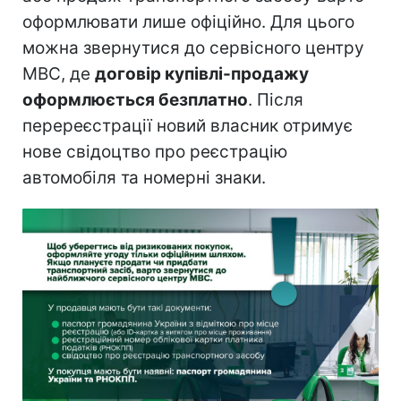
оформлювати лише офіційно. Для цього
можна звернутися до сервісного центру
МВС, де
договір купівлі-продажу
оформлюється безплатно
. Після
перереєстрації новий власник отримує
нове свідоцтво про реєстрацію
автомобіля та номерні знаки.