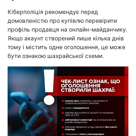
Кіберполіція рекомендує перед
домовленістю про купівлю перевірити
профіль продавця на онлайн-майданчику.
Якщо акаунт створений лише кілька днів
тому і містить одне оголошення, це може
бути ознакою шахрайської схеми.