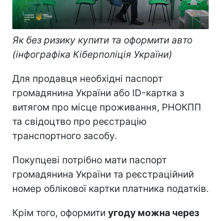
Як без ризику купити та оформити авто
(інфографіка Кіберполіція України)
Для продавця необхідні паспорт
громадянина України або ID-картка з
витягом про місце проживання, РНОКПП
та свідоцтво про реєстрацію
транспортного засобу.
Покупцеві потрібно мати паспорт
громадянина України та реєстраційний
номер облікової картки платника податків.
Крім того, оформити
угоду можна через