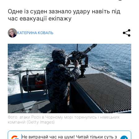
Одне із суден зазнало удару навіть під
час евакуації екіпажу
КАТЕРИНА КОВАЛЬ
Фото: атаки Росії в Чорному морі торкнулись і німецьких
компаній (Getty Images)
Не витрачай час на шум! Читай тільки суть з