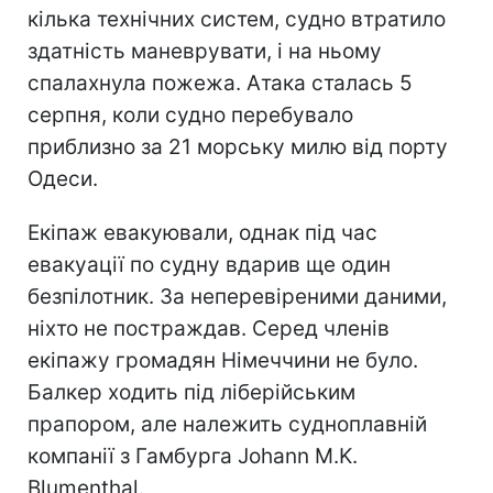
кілька технічних систем, судно втратило
здатність маневрувати, і на ньому
спалахнула пожежа. Атака сталась 5
серпня, коли судно перебувало
приблизно за 21 морську милю від порту
Одеси.
Екіпаж евакуювали, однак під час
евакуації по судну вдарив ще один
безпілотник. За неперевіреними даними,
ніхто не постраждав. Серед членів
екіпажу громадян Німеччини не було.
Балкер ходить під ліберійським
прапором, але належить судноплавній
компанії з Гамбурга Johann M.K.
Blumenthal.