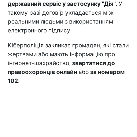
державний сервіс у застосунку "Дія"
. У
такому разі договір укладається між
реальними людьми з використанням
електронного підпису.
Кіберполіція закликає громадян, які стали
жертвами або мають інформацію про
інтернет-шахрайство,
звертатися до
правоохоронців онлайн
або
за номером
102
.