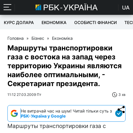
UA
КУРС ДОЛАРА
ЕКОНОМІКА
ОСОБИСТІ ФІНАНСИ
TEC
Головна
»
Бізнес
»
Економіка
Маршруты транспортировки
газа с востока на запад через
территорию Украины являются
наиболее оптимальными, -
Секретариат президента.
11:12 27.03.2009 Пт
3 хв
Не витрачай час на шум! Читай тільки суть з
РБК-Україна у Google
Маршруты транспортировки газа с