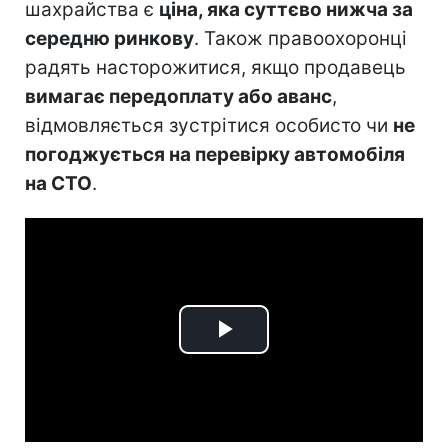
шахрайства є
ціна, яка суттєво нижча за
середню ринкову
. Також правоохоронці
радять насторожитися, якщо продавець
вимагає передоплату або аванс
,
відмовляється зустрітися особисто чи
не
погоджується на перевірку автомобіля
на СТО
.
Play
Video