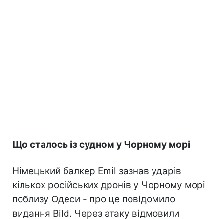
Що сталось із судном у Чорному морі
Німецький балкер Emil зазнав ударів
кількох російських дронів у Чорному морі
поблизу Одеси - про це повідомило
видання Bild. Через атаку відмовили