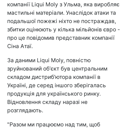
компанії Liqui Moly з Ульма, яка виробляє
мастильні матеріали. Унаслідок атаки та
подальшої пожежі ніхто не постраждав,
збитки оцінюють у кілька мільйонів євро -
про це повідомив представник компанії
Сіна Атаї.
За даними Liqui Moly, повністю
зруйнований обʼєкт був центральним
складом дистриб'ютора компанії в
Україні, де серед іншого зберігалась
продукція для українського ринку.
Відновлення складу наразі не
розглядають.
"Разом ми працюємо над тим, щоб