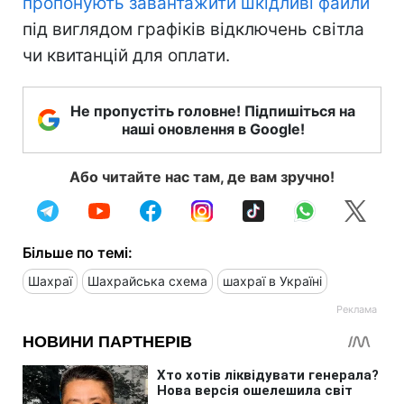
пропонують завантажити шкідливі файли
під виглядом графіків відключень світла
чи квитанцій для оплати.
Не пропустіть головне! Підпишіться на
наші оновлення в Google!
Або читайте нас там, де вам зручно!
Більше по темі:
Шахраї
Шахрайська схема
шахраї в Україні