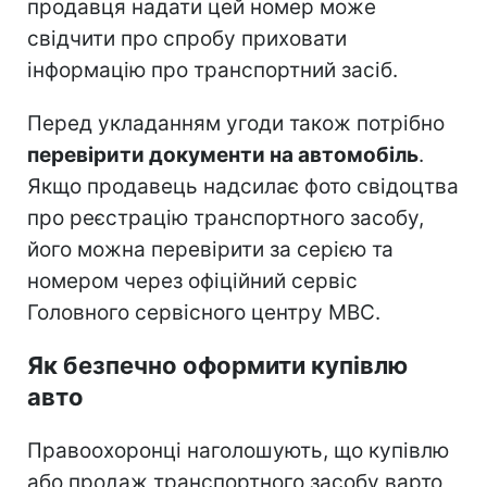
продавця надати цей номер може
свідчити про спробу приховати
інформацію про транспортний засіб.
Перед укладанням угоди також потрібно
перевірити документи на автомобіль
.
Якщо продавець надсилає фото свідоцтва
про реєстрацію транспортного засобу,
його можна перевірити за серією та
номером через офіційний сервіс
Головного сервісного центру МВС.
Як безпечно оформити купівлю
авто
Правоохоронці наголошують, що купівлю
або продаж транспортного засобу варто