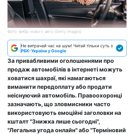
Фото: вибір нового авто (Getty Images)
Не витрачай час на шум! Читай тільки суть з
РБК-Україна у Google
За привабливими оголошеннями про
продаж автомобілів в інтернеті можуть
ховатися шахраї, які намагаються
виманити передоплату або продати
неіснуючий автомобіль. Правоохоронці
зазначають, що зловмисники часто
використовують емоційні заголовки на
кшталт "Знижка лише сьогодні",
"Легальна угода онлайн" або "Терміновий