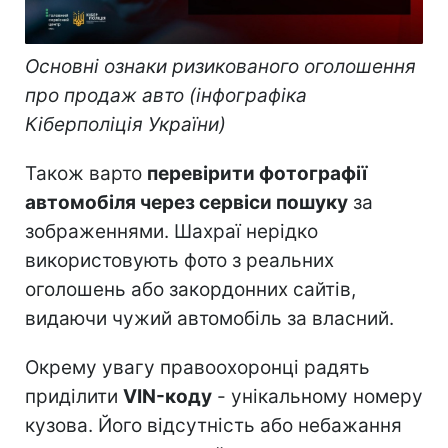
Основні ознаки ризикованого оголошення
про продаж авто (інфографіка
Кіберполіція України)
Також варто
перевірити фотографії
автомобіля через сервіси пошуку
за
зображеннями. Шахраї нерідко
використовують фото з реальних
оголошень або закордонних сайтів,
видаючи чужий автомобіль за власний.
Окрему увагу правоохоронці радять
приділити
VIN-коду
- унікальному номеру
кузова. Його відсутність або небажання