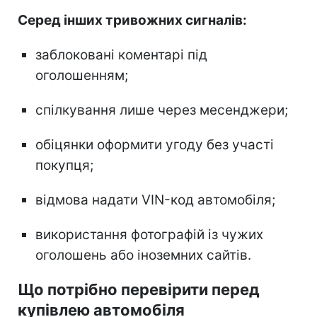
Серед інших тривожних сигналів:
заблоковані коментарі під
оголошенням;
спілкування лише через месенджери;
обіцянки оформити угоду без участі
покупця;
відмова надати VIN-код автомобіля;
використання фотографій із чужих
оголошень або іноземних сайтів.
Що потрібно перевірити перед
купівлею автомобіля