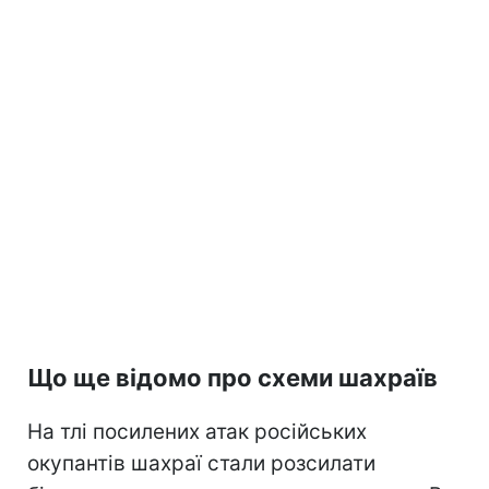
Що ще відомо про схеми шахраїв
На тлі посилених атак російських
окупантів шахраї стали розсилати