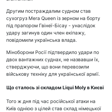
Другим постраждалим судном став
сухогруз Mera Queen із зерном на борту
під прапором Гвінеї-Бісау - унаслідок
удару загинув один член екіпажу,
повідомили українська влада.
Міноборони Росії підтвердило удари по
двох вантажних суднах, не назвавши їх,
стверджуючи, що вони перевозили
військову техніку для української армії.
Що сталось зі складом Liqui Moly в Києві
Того ж дня під час російської атаки на
Київ однією з цілей став склад німецької