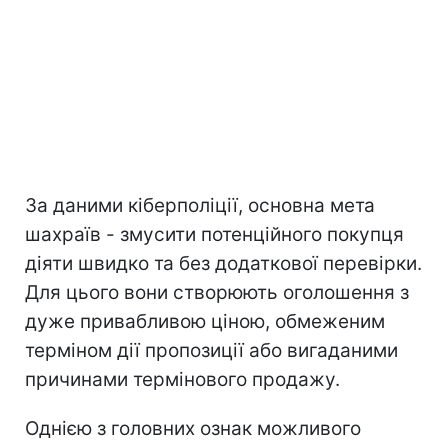
За даними кіберполіції, основна мета
шахраїв - змусити потенційного покупця
діяти швидко та без додаткової перевірки.
Для цього вони створюють оголошення з
дуже привабливою ціною, обмеженим
терміном дії пропозиції або вигаданими
причинами термінового продажу.
Однією з головних ознак можливого