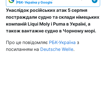
РБК-Україна у Google
Унаслідок російських атак 5 серпня
постраждали судно та склади німецьких
компаній Liqui Moly і Puma в Україні, а
також вантажне судно в Чорному морі.
Про це повідомляє
РБК-Україна
з
посиланням на
Deutsche Welle
.