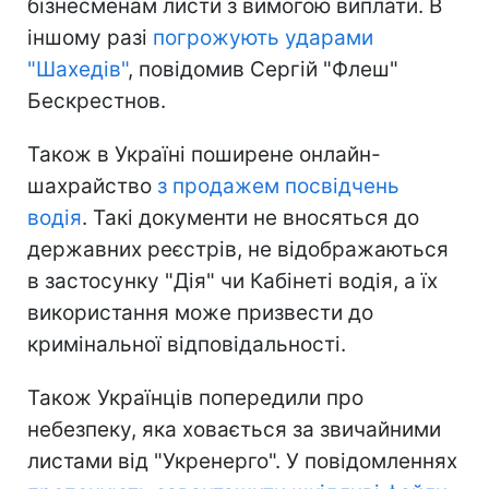
бізнесменам листи з вимогою виплати. В
іншому разі
погрожують ударами
"Шахедів"
, повідомив Сергій "Флеш"
Бескрестнов.
Також в Україні поширене онлайн-
шахрайство
з продажем посвідчень
водія
. Такі документи не вносяться до
державних реєстрів, не відображаються
в застосунку "Дія" чи Кабінеті водія, а їх
використання може призвести до
кримінальної відповідальності.
Також Українців попередили про
небезпеку, яка ховається за звичайними
листами від "Укренерго". У повідомленнях