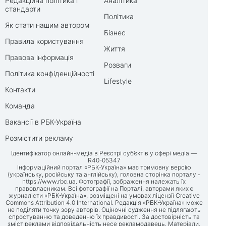
Редакційна політика і
Аналітика
стандарти
Політика
Як стати нашим автором
Бізнес
Правила користування
Життя
Правова інформація
Розваги
Політика конфіденційності
Lifestyle
Контакти
Команда
Вакансії в РБК-Україна
Розмістити рекламу
Ідентифікатор онлайн-медіа в Реєстрі суб’єктів у сфері медіа —
R40-05347
Інформаційний портал «РБК-Україна» має тримовну версію
(українську, російську та англійську), головна сторінка порталу -
https://www.rbc.ua
. Фотографії, зображення належать їх
правовласникам. Всі фотографії на Порталі, авторами яких є
журналісти «РБК-Україна», розміщені на умовах ліцензії Creative
Commons Attribution 4.0 International. Редакція «РБК-Україна» може
не поділяти точку зору авторів. Оціночні судження не підлягають
спростуванню та доведенню їх правдивості. За достовірність та
зміст реклами відповідальність несе рекламодавець. Матеріали,