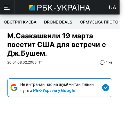
UA
ОБСТРІЛ КИЄВА
DRONE DEALS
ОРМУЗЬКА ПРОТОКА
М.Саакашвили 19 марта
посетит США для встречи с
Дж.Бушем.
20:01 08.02.2008 Пт
1 хв
Не витрачай час на шум! Читай тільки
суть з
РБК-Україна у Google