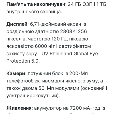
Пам'ять та накопичувач
: 24 ГБ ОЗП і 1 ТБ
внутрішнього сховища.
Дисплей
: 6,71-дюймовий екран із
роздільною здатністю 2808×1256
пікселів, частотою 120 Гц, піковою
яскравістю 6000 ніт і сертифікатом
захисту зору TÜV Rheinland Global Eye
Protection 5.0.
Камери
: потужний блок із 200-Мп
телефотооб'єктивом для якісного зуму, а
також двома 50-Мп модулями (основний і
ультраширококутний).
Живлення
: акумулятор на 7200 мА-год із