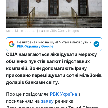
Фото: Міністерство фінансів СШA (Getty Images)
Не витрачай час на шум! Читай тільки суть з
РБК-Україна у Google
США намагаються ліквідувати мережу
обмінних пунктів валют і підставних
компаній. Вони допомагають Ірану
приховано переміщувати сотні мільйонів
доларів банками світу.
Про це повідомляє
РБК-Україна
з
посиланням на
заяву
речника