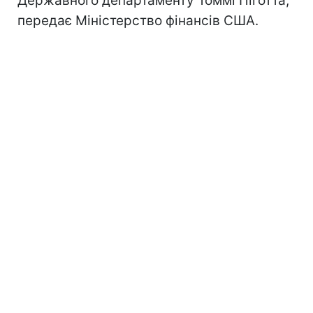
Державного департаменту Томмі Піготта,
передає Міністерство фінансів США.