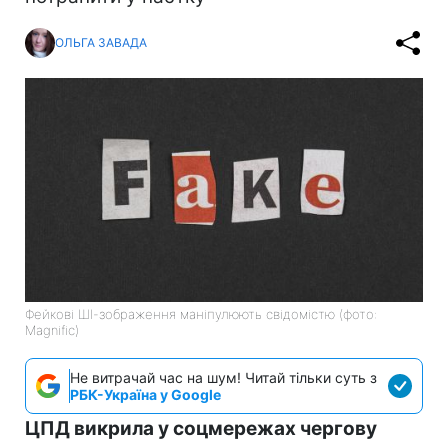
ОЛЬГА ЗАВАДА
Фейкові ШІ-зображення маніпулюють свідомістю (фото:
Magnific)
Не витрачай час на шум! Читай тільки суть з
РБК-Україна у Google
ЦПД викрила у соцмережах чергову