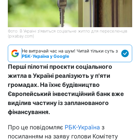
Фото: В Україні з'явиться соціальне житло для переселенців
(pixabay.com)
Не витрачай час на шум! Читай тільки суть з
РБК-Україна у Google
Перші пілотні проєкти соціального
житла в Україні реалізують у п'яти
громадах. На їхнє будівництво
Європейський інвестиційний банк вже
виділив частину із запланованого
фінансування.
Про це повідомляє
РБК-Україна
з
посиланням на заяву голови Комітету