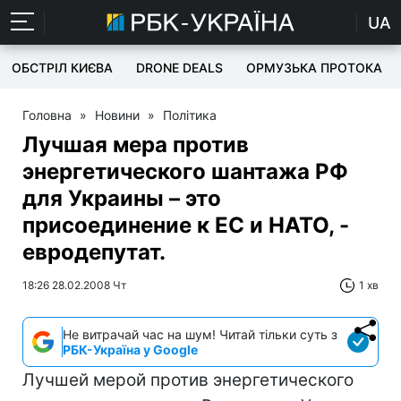
UA
ОБСТРІЛ КИЄВА
DRONE DEALS
ОРМУЗЬКА ПРОТОКА
Головна
»
Новини
»
Політика
Лучшая мера против
энергетического шантажа РФ
для Украины – это
присоединение к ЕС и НАТО, -
евродепутат.
18:26 28.02.2008 Чт
1 хв
Не витрачай час на шум! Читай тільки суть з
РБК-Україна у Google
Лучшей мерой против энергетического