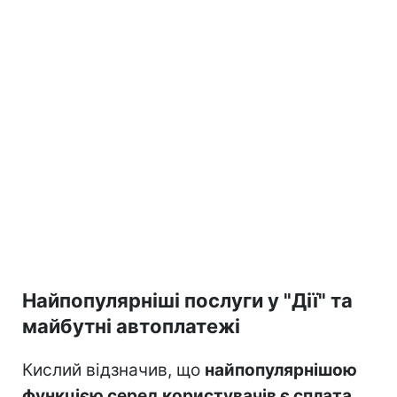
Найпопулярніші послуги у "Дії" та
майбутні автоплатежі
Кислий відзначив, що
найпопулярнішою
функцією серед користувачів є сплата