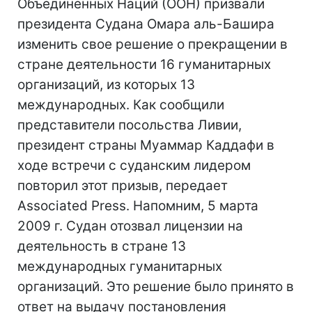
Объединенных Наций (ООН) призвали
президента Судана Омара аль-Башира
изменить свое решение о прекращении в
стране деятельности 16 гуманитарных
организаций, из которых 13
международных. Как сообщили
представители посольства Ливии,
президент страны Муаммар Каддафи в
ходе встречи с суданским лидером
повторил этот призыв, передает
Associated Press. Напомним, 5 марта
2009 г. Судан отозвал лицензии на
деятельность в стране 13
международных гуманитарных
организаций. Это решение было принято в
ответ на выдачу постановления