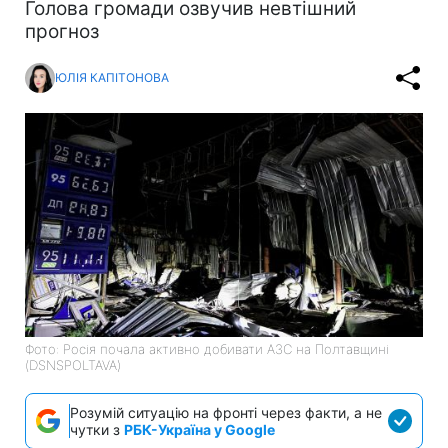
Голова громади озвучив невтішний
прогноз
ЮЛІЯ КАПІТОНОВА
Фото: Росія почала активно добивати АЗС на Полтавщині
(DSNSPOLTAVA)
Розумій ситуацію на фронті через факти, а не
чутки з
РБК-Україна у Google