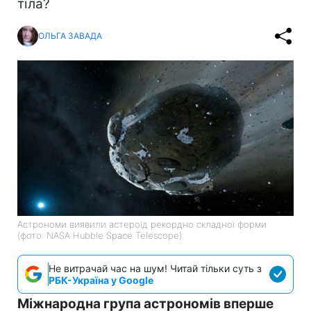
тіла?
ОЛЬГА ЗАВАДА
Астрономи виявили астероїд рекордно складної форми
(фото: NASA Hubble Space Telescope)
Не витрачай час на шум! Читай тільки суть з
РБК-Україна у Google
Міжнародна група астрономів вперше