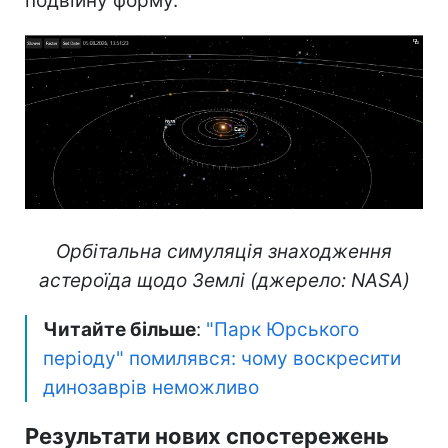
подвійну форму.
Орбітальна симуляція знаходження
астероїда щодо Землі (джерело: NASA)
Читайте більше
:
"Парк Юрського
періоду" помилявся: чому воскресити
динозаврів неможливо
Результати нових спостережень