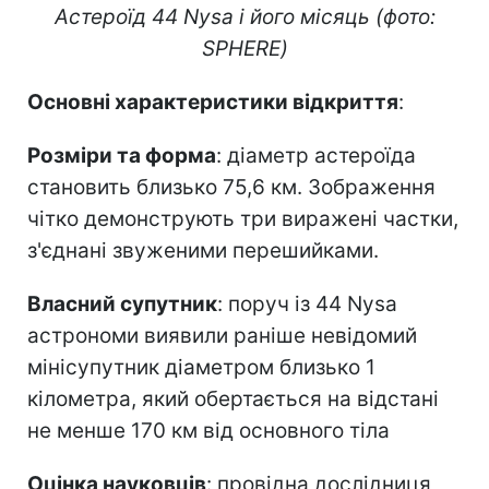
Астероїд 44 Nysa і його місяць (фото:
SPHERE)
Основні характеристики відкриття
:
Розміри та форма
: діаметр астероїда
становить близько 75,6 км. Зображення
чітко демонструють три виражені частки,
з'єднані звуженими перешийками.
Власний супутник
: поруч із 44 Nysa
астрономи виявили раніше невідомий
мінісупутник діаметром близько 1
кілометра, який обертається на відстані
не менше 170 км від основного тіла
Оцінка науковців
: провідна дослідниця