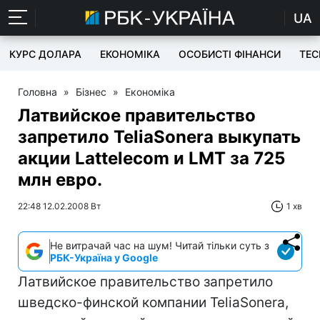
UA
КУРС ДОЛАРА
ЕКОНОМІКА
ОСОБИСТІ ФІНАНСИ
TEC
Головна
»
Бізнес
»
Економіка
Латвийское правительство
запретило TeliaSonera выкупать
акции Lattelecom и LMT за 725
млн евро.
22:48 12.02.2008 Вт
1 хв
Не витрачай час на шум! Читай тільки суть з
РБК-Україна у Google
Латвийское правительство запретило
шведско-финской компании TeliaSonera,