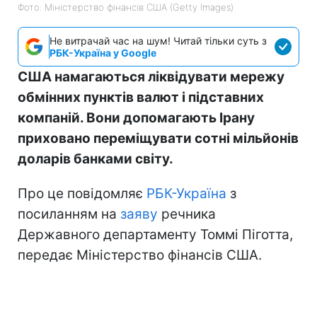
Фото: Міністерство фінансів СШA (Getty Images)
Не витрачай час на шум! Читай тільки суть з
РБК-Україна у Google
США намагаються ліквідувати мережу
обмінних пунктів валют і підставних
компаній. Вони допомагають Ірану
приховано переміщувати сотні мільйонів
доларів банками світу.
Про це повідомляє
РБК-Україна
з
посиланням на
заяву
речника
Державного департаменту Томмі Піготта,
передає Міністерство фінансів США.