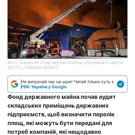
Фото: Знищений склад мережі Rozetka у Броварах 5 серпня
(ДСНС у Київській області)
Не витрачай час на шум! Читай тільки суть з
РБК-Україна у Google
Фонд державного майна почав аудит
складських приміщень державних
підприємств, щоб визначити перелік
площ, які можуть бути передані для
потреб компаній, які нещодавно