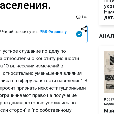
Інц
населения.
укр
Нім
дет
1 хв
 Читай тільки суть з
РБК-Україна у
АНАЛ
 устное слушание по делу по
 относительно конституционности
а "О вынесении изменений в
 относительно уменьшения влияния
иса на сферу занятости населения". В
просит признать неконституционными
 ограничивают право на получение
Кост
гражданам, которые уволились по
корес
сии сторон" и "по собственному
Май