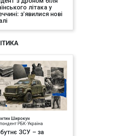
идент з дроном біля
аїнського літака у
еччині: з'явилися нові
алі
ІТИКА
янтин Широкун
пондент РБК-Україна
бутнє ЗСУ – за