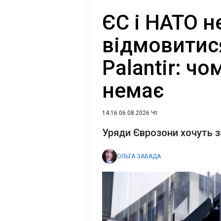
ЄС і НАТО 
відмовитися
Palantir: чо
немає
14:16 06.08.2026 Чт
Уряди Єврозони хочуть з
ОЛЬГА ЗАВАДА