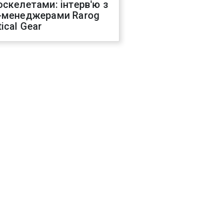
оскелетами: інтерв'ю з
-менеджерами Rarog
ical Gear