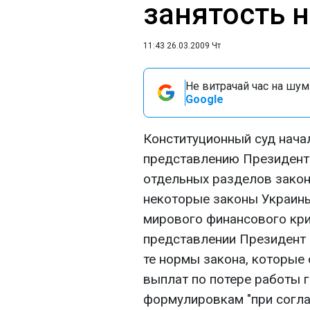
занятость 
11:43 26.03.2009 Чт
Не витрачай час на шум!
Google
Конституционный суд начал
представлению Президента
отдельных разделов закон
некоторые законы Украины
мирового финансового криз
представлении Президент 
те нормы закона, которые
выплат по потере работы 
формулировкам "при согла