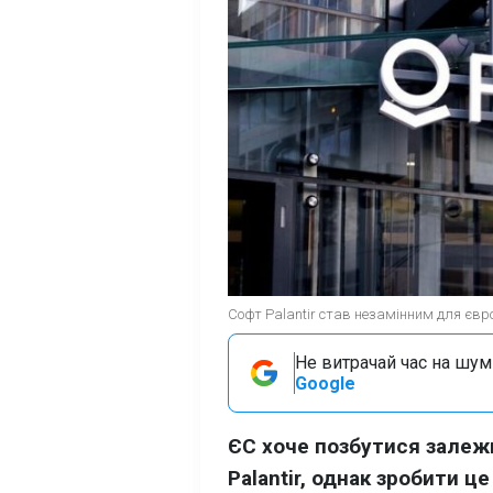
Софт Palantir став незамінним для європ
Не витрачай час на шум!
Google
ЄС хоче позбутися залежн
Palantir, однак зробити ц