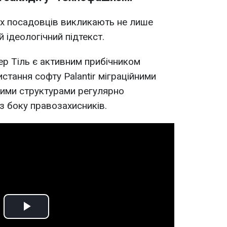
х посадовців викликають не лише
й ідеологічний підтекст.
ер Тіль є активним прибічником
стання софту Palantir міграційними
ими структурами регулярно
 з боку правозахисників.
Play