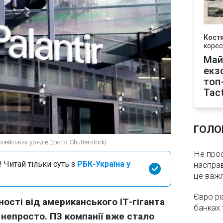
Кост
корес
Май
екз
топ
Tact
ГОЛО
ейських урядів (фото: Shutterstock)
Не про
 Читай тільки суть з
РБК-Україна у
насправ
це важ
Євро рі
ості від американського ІТ-гіганта
банках 
е непросто. ПЗ компанії вже стало