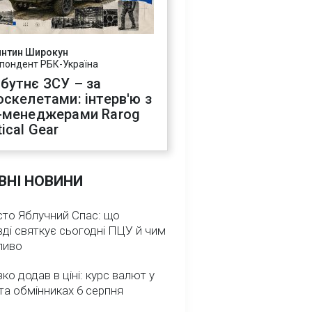
янтин Широкун
пондент РБК-Україна
бутнє ЗСУ – за
оскелетами: інтерв'ю з
-менеджерами Rarog
ical Gear
ВНІ НОВИНИ
сто Яблучний Спас: що
ді святкує сьогодні ПЦУ й чим
ливо
зко додав в ціні: курс валют у
та обмінниках 6 серпня