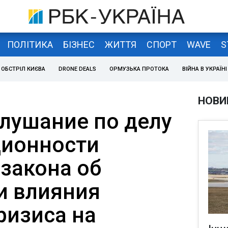
ПОЛІТИКА
БІЗНЕС
ЖИТТЯ
СПОРТ
WAVE
S
ОБСТРІЛ КИЄВА
DRONE DEALS
ОРМУЗЬКА ПРОТОКА
ВІЙНА В УКРАЇНІ
НОВИ
слушание по делу
ционности
закона об
и влияния
ризиса на