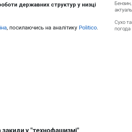
Бензин,
оботи державних структур у низці
актуаль
Сухо та
їна
, посилаючись на аналітику
Politico
.
погода 
а закиди у "технофашизмі"