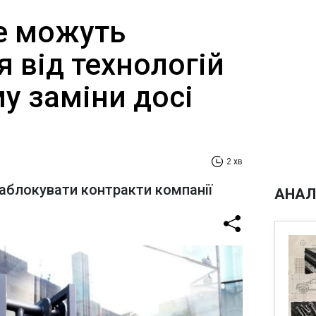
не можуть
 від технологій
му заміни досі
2 хв
аблокувати контракти компанії
АНАЛ