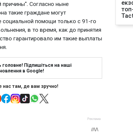
екз
 причины". Согласно ныне
топ
на такие граждане могут
Tact
е социальной помощи только с 91-го
ольнения, в то время, как до принятия
рство гарантировало им такие выплаты
ня.
ь головне! Підпишіться на наші
новлення в Google!
 нас там, де вам зручно!