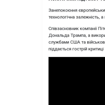
Занепокоєння європейськи
технологічна залежність, а 
Співзасновник компанії Піт
Дональда Трампа, а викори
службами США та військов
піддається гострій критиці