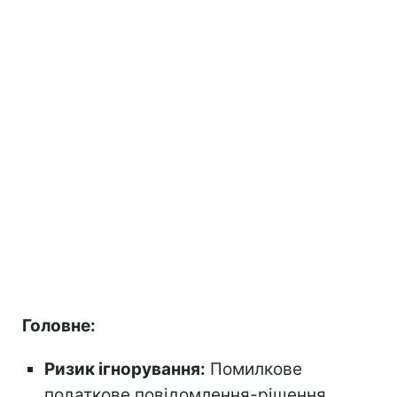
Головне:
Ризик ігнорування:
Помилкове
податкове повідомлення-рішення