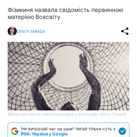
Фізикиня назвала свідомість первинною
матерією Всесвіту
ОЛЬГА ЗАВАДА
Фізика непомітно еволюціонувала у філософію (фото: Pexels)
Не витрачай час на шум! Читай тільки суть з
РБК-Україна у Google