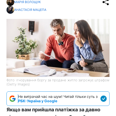
МАРІЯ ВОЛОЩУК
АНАСТАСІЯ МАЦЕПА
Фото: ігнорування боргу за продане житло загрожує штрафом
(Getty Images)
Не витрачай час на шум! Читай тільки суть з
РБК-Україна у Google
Якщо вам прийшла платіжка за давно