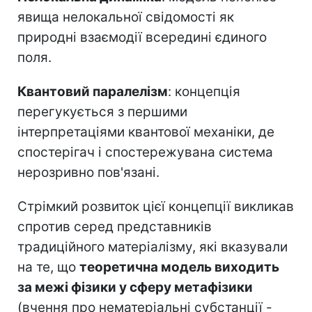
явища нелокальної свідомості як
природні взаємодії всередині єдиного
поля.
Квантовий паралелізм
: концепція
перегукується з першими
інтерпретаціями квантової механіки, де
спостерігач і спостережувана система
нерозривно пов'язані.
Стрімкий розвиток цієї концепції викликав
спротив серед представників
традиційного матеріалізму, які вказували
на те, що
теоретична модель виходить
за межі фізики у сферу метафізики
(вчення про нематеріальні субстанції -