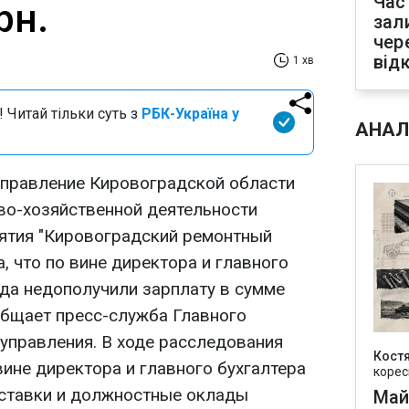
Час
рн.
зал
чер
від
1 хв
 Читай тільки суть з
РБК-Україна у
АНАЛ
управление Кировоградской области
во-хозяйственной деятельности
ятия "Кировоградский ремонтный
а, что по вине директора и главного
ода недополучили зарплату в сумме
ообщает пресс-служба Главного
управления. В ходе расследования
Кост
вине директора и главного бухгалтера
корес
ставки и должностные оклады
Май