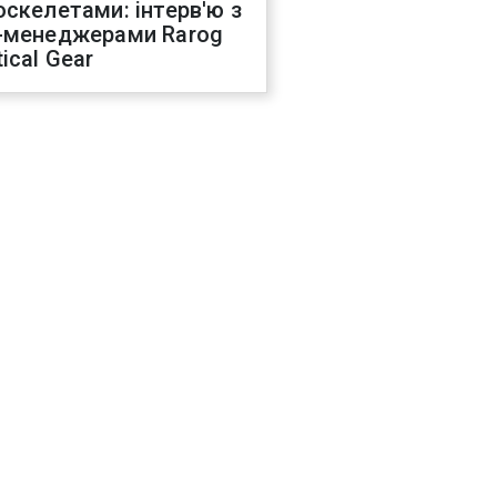
оскелетами: інтерв'ю з
-менеджерами Rarog
ical Gear