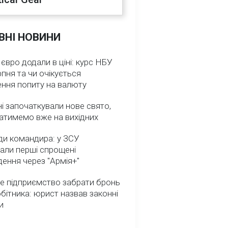
ВНІ НОВИНИ
 євро додали в ціні: курс НБУ
рпня та чи очікується
ення попиту на валюту
ні започаткували нове свято,
атимемо вже на вихідних
ди командира: у ЗСУ
али перші спрощені
ення через "Армія+"
е підприємство забрати бронь
обітника: юрист назвав законні
и