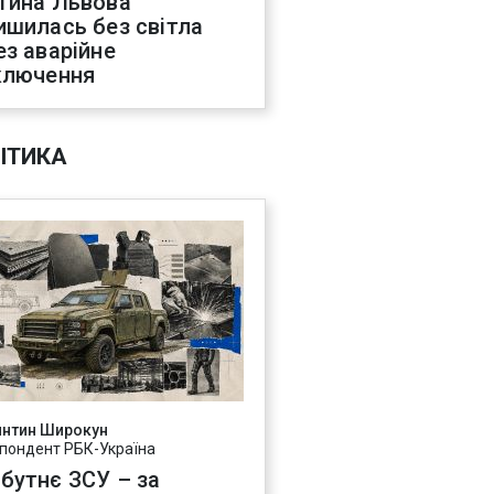
тина Львова
ишилась без світла
ез аварійне
ключення
ІТИКА
янтин Широкун
пондент РБК-Україна
бутнє ЗСУ – за