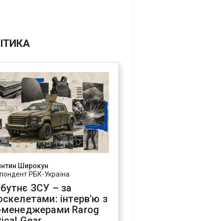
ІТИКА
янтин Широкун
пондент РБК-Україна
бутнє ЗСУ – за
оскелетами: інтерв'ю з
-менеджерами Rarog
ical Gear