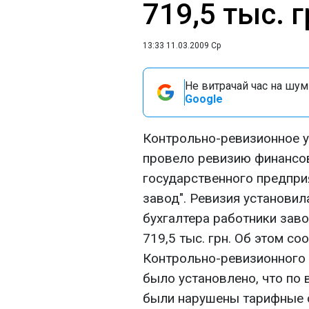
719,5 тыс. г
13:33 11.03.2009 Ср
Не витрачай час на шум!
Google
Контрольно-ревизионное 
провело ревизию финансо
государственного предпри
завод". Ревизия установил
бухгалтера работники зав
719,5 тыс. грн. Об этом с
Контрольно-ревизионного 
было установлено, что по 
были нарушены тарифные 