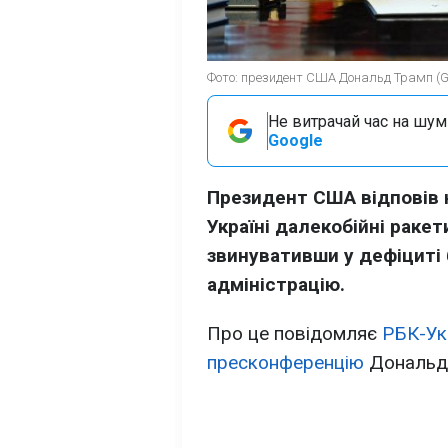
Фото: президент США Дональд Трамп (Ge
Не витрачай час на шум!
Google
Президент США відповів 
Україні далекобійні ракет
звинувативши у дефіциті
адміністрацію.
Про це повідомляє
РБК-Ук
пресконференцію
Дональда