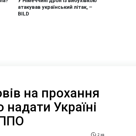
вів на прохання
 надати Україні
 ППО
2 хв