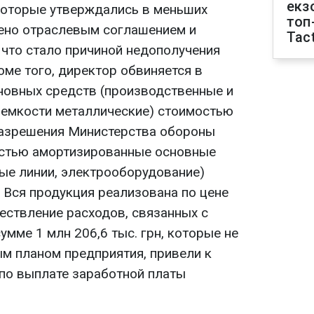
екз
которые утверждались в меньших
топ
ено отраслевым соглашением и
Tact
что стало причиной недополучения
ме того, директор обвиняется в
новных средств (производственные и
 емкости металлические) стоимостью
 разрешения Министерства обороны
остью амортизированные основные
ые линии, электрооборудование)
. Вся продукция реализована по цене
ествление расходов, связанных с
умме 1 млн 206,6 тыс. грн, которые не
м планом предприятия, привели к
по выплате заработной платы