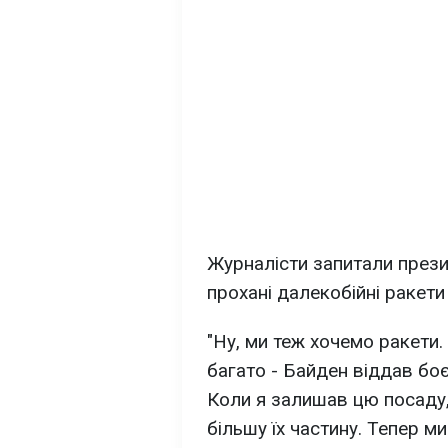
Журналісти запитали презид
прохані далекобійні ракети 
"Ну, ми теж хочемо ракети.
багато - Байден віддав боє
Коли я залишав цю посаду, 
більшу їх частину. Тепер м