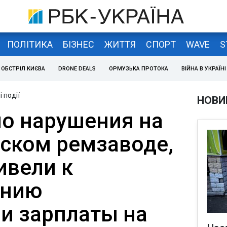
ПОЛІТИКА
БІЗНЕС
ЖИТТЯ
СПОРТ
WAVE
S
ОБСТРІЛ КИЄВА
DRONE DEALS
ОРМУЗЬКА ПРОТОКА
ВІЙНА В УКРАЇНІ
 події
НОВИ
о нарушения на
ском ремзаводе,
ивели к
ению
и зарплаты на