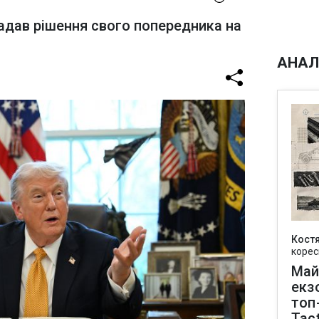
адав рішення свого попередника на
АНАЛ
Кост
корес
Май
екз
топ
Tact