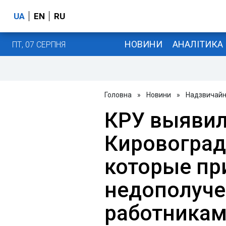
UA
EN
RU
НОВИНИ
АНАЛІТИКА
ПТ, 07 СЕРПНЯ
Головна
»
Новини
»
Надзвичайні
КРУ выявил
Кировоград
которые пр
недополуч
работникам