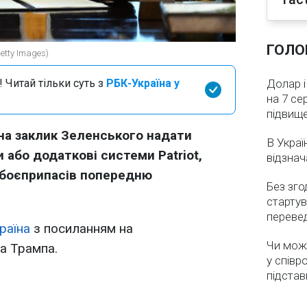
ГОЛО
tty Images)
 Читай тільки суть з
РБК-Україна у
Долар і
на 7 се
підвищ
на заклик Зеленського надати
В Украї
и або додаткові системи Patriot,
відзнач
 боєприпасів попередню
Без зго
стартув
перевед
раїна
з посиланням на
Чи мож
 Трампа.
у співр
підстав