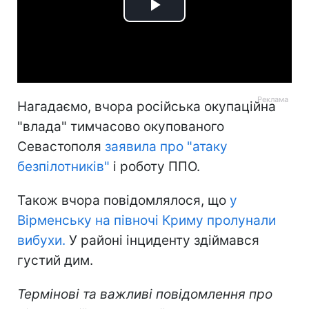
Play
Video
Нагадаємо, вчора російська окупаційна
"влада" тимчасово окупованого
Севастополя
заявила про "атаку
безпілотників"
і роботу ППО.
Також вчора повідомлялося, що
у
Вірменську на півночі Криму пролунали
вибухи.
У районі інциденту здіймався
густий дим.
Термінові та важливі повідомлення про