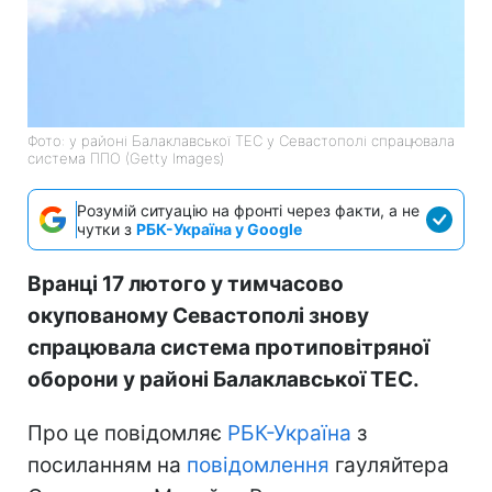
Фото: у районі Балаклавської ТЕС у Севастополі спрацювала
система ППО (Getty Images)
Розумій ситуацію на фронті через факти, а не
чутки з
РБК-Україна у Google
Вранці 17 лютого у тимчасово
окупованому Севастополі знову
спрацювала система протиповітряної
оборони у районі Балаклавської ТЕС.
Про це повідомляє
РБК-Україна
з
посиланням на
повідомлення
гауляйтера