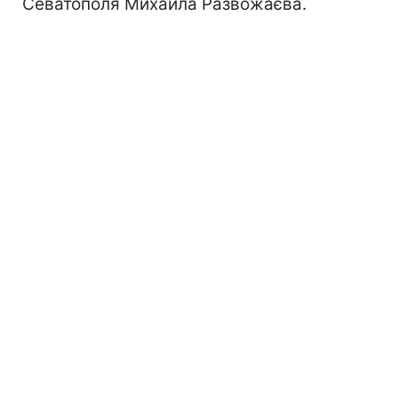
Севатополя Михайла Развожаєва.