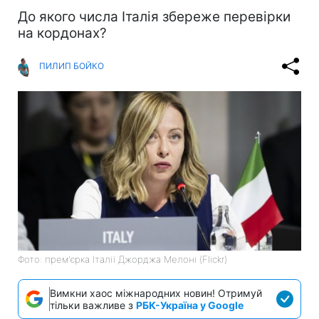
До якого числа Італія збереже перевірки
на кордонах?
ПИЛИП БОЙКО
Фото: прем'єрка Італії Джорджа Мелоні (Flickr)
Вимкни хаос міжнародних новин! Отримуй
тільки важливе з
РБК-Україна у Google