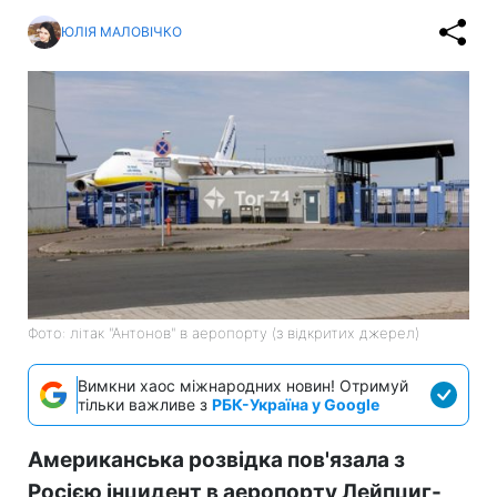
ЮЛІЯ МАЛОВІЧКО
Фото: літак "Антонов" в аеропорту (з відкритих джерел)
Вимкни хаос міжнародних новин! Отримуй
тільки важливе з
РБК-Україна у Google
Американська розвідка пов'язала з
Росією інцидент в аеропорту Лейпциг-