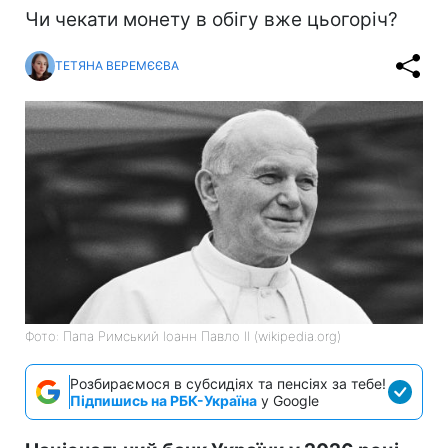
Чи чекати монету в обігу вже цьогоріч?
ТЕТЯНА ВЕРЕМЄЄВА
Фото: Папа Римський Іоанн Павло II (wikipedia.org)
Розбираємося в субсидіях та пенсіях за тебе!
Підпишись на РБК-Україна
у Google