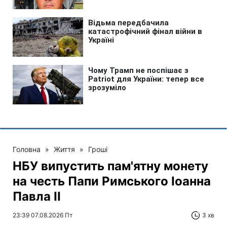
Головна
»
Життя
»
Гроші
НБУ випустить пам'ятну монету
на честь Папи Римського Іоанна
Павла II
23:39 07.08.2026 Пт
3 хв