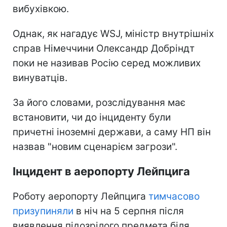
вибухівкою.
Однак, як нагадує WSJ, міністр внутрішніх
справ Німеччини Олександр Добріндт
поки не називав Росію серед можливих
винуватців.
За його словами, розслідування має
встановити, чи до інциденту були
причетні іноземні держави, а саму НП він
назвав "новим сценарієм загрози".
Інцидент в аеропорту Лейпцига
Роботу аеропорту Лейпцига
тимчасово
призупиняли
в ніч на 5 серпня після
виявлення підозрілого предмета біля