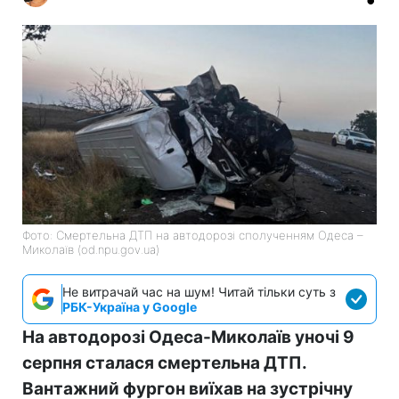
Фото: Смертельна ДТП на автодорозі сполученням Одеса –
Миколаїв (od.npu.gov.ua)
Не витрачай час на шум! Читай тільки суть з
РБК-Україна у Google
На автодорозі Одеса-Миколаїв уночі 9
серпня сталася смертельна ДТП.
Вантажний фургон виїхав на зустрічну