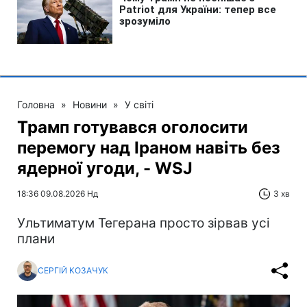
Головна
»
Новини
»
У світі
Трамп готувався оголосити
перемогу над Іраном навіть без
ядерної угоди, - WSJ
18:36 09.08.2026 Нд
3 хв
Ультиматум Тегерана просто зірвав усі
плани
СЕРГІЙ КОЗАЧУК