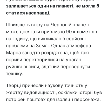
залишається один на планеті, не могла б
статися насправді
.
Швидкість вітру на Червоній планеті
може досягати приблизно 90 кілометрів
на годину, що викликало б серйозні
проблеми на Землі. Однак атмосфера
Марса занадто розріджена, щоб такі
пориви перетворилися на ураган
руйнівної сили, здатний перевернути
техніку.
Творці принесли наукову точність у
жертву видовищності, оскільки історії був
потрібен поштовх для ізоляції персонажа.