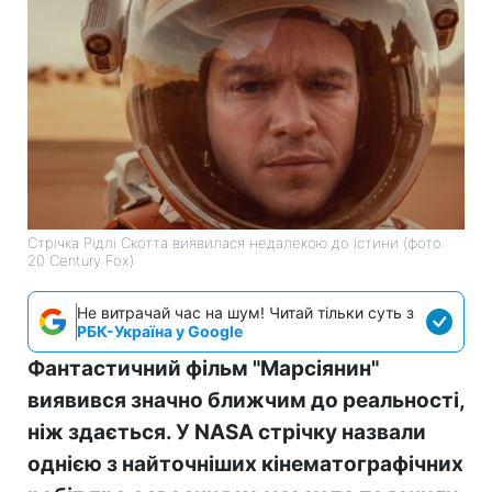
Стрічка Рідлі Скотта виявилася недалекою до істини (фото:
20 Century Fox)
Не витрачай час на шум! Читай тільки суть з
РБК-Україна у Google
Фантастичний фільм "Марсіянин"
виявився значно ближчим до реальності,
ніж здається. У NASA стрічку назвали
однією з найточніших кінематографічних