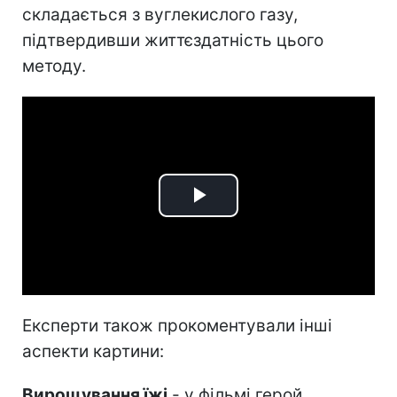
складається з вуглекислого газу,
підтвердивши життєздатність цього
методу.
Play
Video
Експерти також прокоментували інші
аспекти картини:
Вирощування їжі
- у фільмі герой