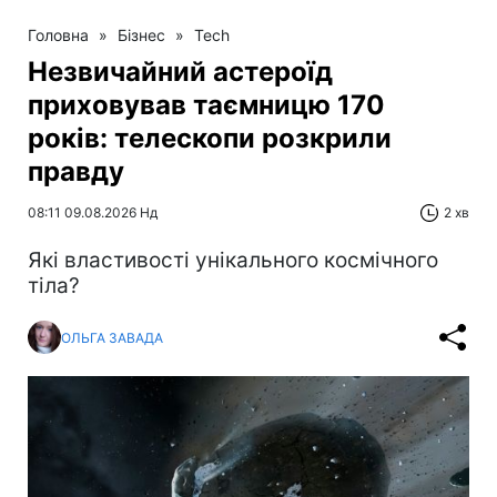
Головна
»
Бізнес
»
Tech
Незвичайний астероїд
приховував таємницю 170
років: телескопи розкрили
правду
08:11 09.08.2026 Нд
2 хв
Які властивості унікального космічного
тіла?
ОЛЬГА ЗАВАДА