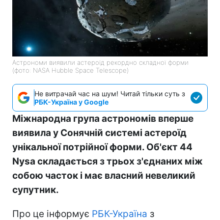
Астрономи виявили астероїд рекордно складної форми
(фото: NASA Hubble Space Telescope)
Не витрачай час на шум! Читай тільки суть з
РБК-Україна у Google
Міжнародна група астрономів вперше
виявила у Сонячній системі астероїд
унікальної потрійної форми. Об'єкт 44
Nysa складається з трьох з'єднаних між
собою часток і має власний невеликий
супутник.
Про це інформує
РБК-Україна
з