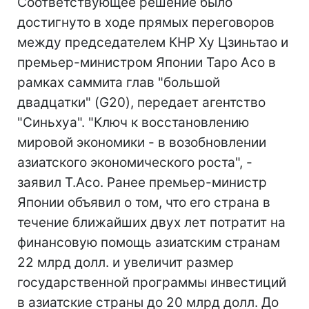
Соответствующее решение было
достигнуто в ходе прямых переговоров
между председателем КНР Ху Цзиньтао и
премьер-министром Японии Таро Асо в
рамках саммита глав "большой
двадцатки" (G20), передает агентство
"Синьхуа". "Ключ к восстановлению
мировой экономики - в возобновлении
азиатского экономического роста", -
заявил Т.Асо. Ранее премьер-министр
Японии объявил о том, что его страна в
течение ближайших двух лет потратит на
финансовую помощь азиатским странам
22 млрд долл. и увеличит размер
государственной программы инвестиций
в азиатские страны до 20 млрд долл. До