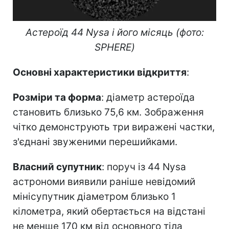
Астероїд 44 Nysa і його місяць (фото:
SPHERE)
Основні характеристики відкриття
:
Розміри та форма
: діаметр астероїда
становить близько 75,6 км. Зображення
чітко демонструють три виражені частки,
з'єднані звуженими перешийками.
Власний супутник
: поруч із 44 Nysa
астрономи виявили раніше невідомий
мінісупутник діаметром близько 1
кілометра, який обертається на відстані
не менше 170 км від основного тіла