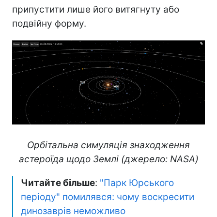
припустити лише його витягнуту або
подвійну форму.
Орбітальна симуляція знаходження
астероїда щодо Землі (джерело: NASA)
Читайте більше
:
"Парк Юрського
періоду" помилявся: чому воскресити
динозаврів неможливо