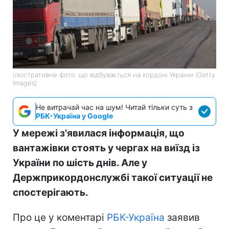
Ілюстративне фото: що відбувається на кордоні України (Getty
Images)
Не витрачай час на шум! Читай тільки суть з
РБК-Україна у Google
У мережі з'явилася інформація, що
вантажівки стоять у чергах на виїзд із
України по шість днів. Але у
Держприкордонслужбі такої ситуації не
спостерігають.
Про це у коментарі
РБК-Україна
заявив