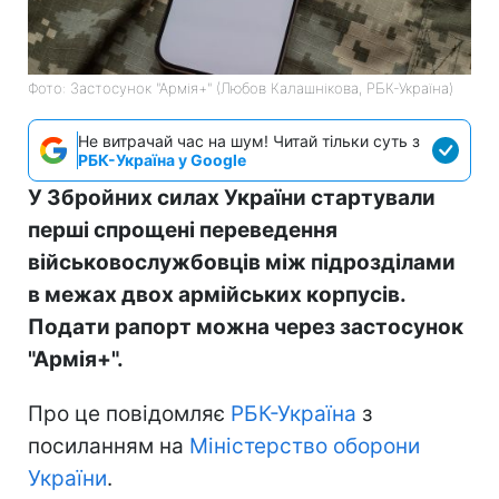
Фото: Застосунок "Армія+" (Любов Калашнікова, РБК-Україна)
Не витрачай час на шум! Читай тільки суть з
РБК-Україна у Google
У Збройних силах України стартували
перші спрощені переведення
військовослужбовців між підрозділами
в межах двох армійських корпусів.
Подати рапорт можна через застосунок
"Армія+".
Про це повідомляє
РБК-Україна
з
посиланням на
Міністерство оборони
України
.