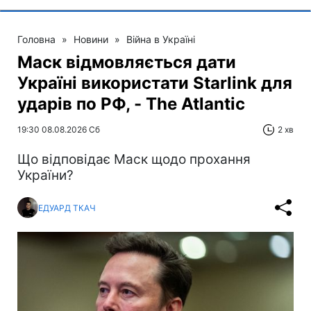
Головна
»
Новини
»
Війна в Україні
Маск відмовляється дати
Україні використати Starlink для
ударів по РФ, - The Atlantic
19:30 08.08.2026 Сб
2 хв
Що відповідає Маск щодо прохання
України?
ЕДУАРД ТКАЧ