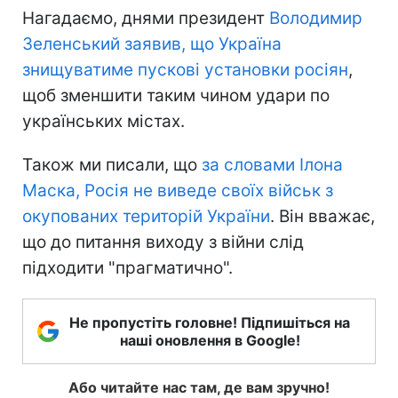
Нагадаємо, днями президент
Володимир
Зеленський заявив, що Україна
знищуватиме пускові установки росіян
,
щоб зменшити таким чином удари по
українських містах.
Також ми писали, що
за словами Ілона
Маска, Росія не виведе своїх військ з
окупованих територій України
. Він вважає,
що до питання виходу з війни слід
підходити "прагматично".
Не пропустіть головне! Підпишіться на
наші оновлення в Google!
Або читайте нас там, де вам зручно!