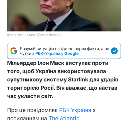
Фото: Ілон Маск (Getty Images)
Розумій ситуацію на фронті через факти, а не
чутки з
РБК-Україна у Google
Мільярдер Ілон Маск виступає проти
того, щоб Україна використовувала
супутникову систему Starlink для ударів
територією Росії. Він вважає, що настав
час укласти світ.
Про це повідомляє
РБК-Україна
з
посиланням на
The Atlantic
.