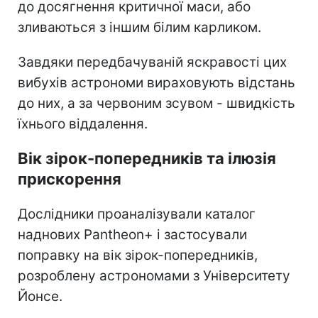
до досягнення критичної маси, або
зливаються з іншим білим карликом.
Завдяки передбачуваній яскравості цих
вибухів астрономи вираховують відстань
до них, а за червоним зсувом - швидкість
їхнього віддалення.
Вік зірок-попередників та ілюзія
прискорення
Дослідники проаналізували каталог
наднових Pantheon+ і застосували
поправку на вік зірок-попередників,
розроблену астрономами з Університету
Йонсе.