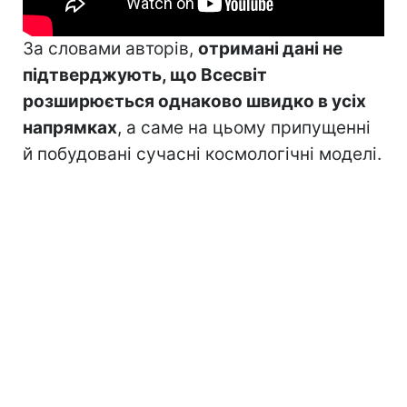
За словами авторів,
отримані дані не
підтверджують, що Всесвіт
розширюється однаково швидко в усіх
напрямках
, а саме на цьому припущенні
й побудовані сучасні космологічні моделі.