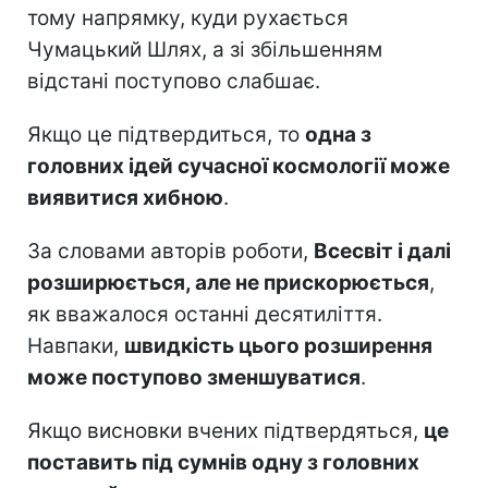
тому напрямку, куди рухається
Чумацький Шлях, а зі збільшенням
відстані поступово слабшає.
Якщо це підтвердиться, то
одна з
головних ідей сучасної космології може
виявитися хибною
.
За словами авторів роботи,
Всесвіт і далі
розширюється, але не прискорюється
,
як вважалося останні десятиліття.
Навпаки,
швидкість цього розширення
може поступово зменшуватися
.
Якщо висновки вчених підтвердяться,
це
поставить під сумнів одну з головних