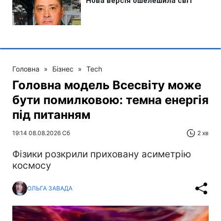
Головна
»
Бізнес
»
Tech
Головна модель Всесвіту може
бути помилковою: темна енергія
під питанням
19:14 08.08.2026 Сб
2 хв
Фізики розкрили приховану асиметрію
космосу
ОЛЬГА ЗАВАДА