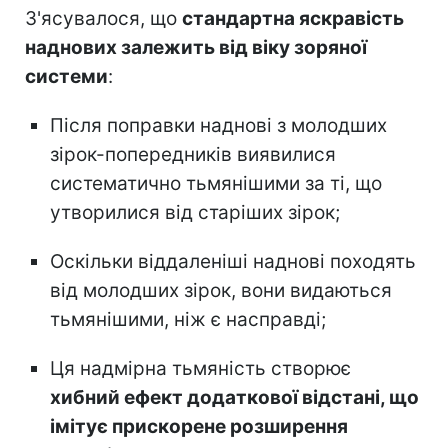
З'ясувалося, що
стандартна яскравість
наднових залежить від віку зоряної
системи
:
Після поправки наднові з молодших
зірок-попередників виявилися
систематично тьмянішими за ті, що
утворилися від старіших зірок;
Оскільки віддаленіші наднові походять
від молодших зірок, вони видаються
тьмянішими, ніж є насправді;
Ця надмірна тьмяність створює
хибний ефект додаткової відстані, що
імітує прискорене розширення