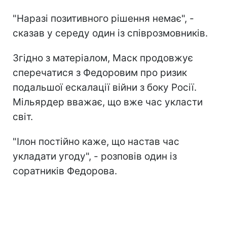
"Наразі позитивного рішення немає", -
сказав у середу один із співрозмовників.
Згідно з матеріалом, Маск продовжує
сперечатися з Федоровим про ризик
подальшої ескалації війни з боку Росії.
Мільярдер вважає, що вже час укласти
світ.
"Ілон постійно каже, що настав час
укладати угоду", - розповів один із
соратників Федорова.