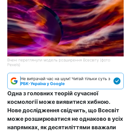
Вчені переглянули модель розширення Всесвіту (фото:
Pexels)
Не витрачай час на шум! Читай тільки суть з
РБК-Україна у Google
Одна з головних теорій сучасної
космології може виявитися хибною.
Нове дослідження свідчить, що Всесвіт
може розширюватися не однаково в усіх
напрямках, як десятиліттями вважали