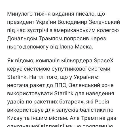
Минулого тижня видання писало, що
президент України Володимир Зеленський
під час зустрічі з американським колегою
Дональдом Трампом попросив через
нього допомогу від Ілона Маска.
Як відомо, компанія мільярдера SpaceX
керує системою супутникової системи
Starlink. На тлі того, що у України є
нестача ракет до ППО, Зеленський хоче
використовувати Starlink для наведення
ударів по ракетних батареях, які Росія
використовує для запусків балістики по
Києву та іншим містам. Але Трамп не дав
однозначної відповіді на цю пропозицію.