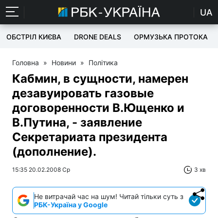
UA
ОБСТРІЛ КИЄВА
DRONE DEALS
ОРМУЗЬКА ПРОТОКА
Головна
»
Новини
»
Політика
Кабмин, в сущности, намерен
дезавуировать газовые
договоренности В.Ющенко и
В.Путина, - заявление
Секретариата президента
(дополнение).
15:35 20.02.2008 Ср
3 хв
Не витрачай час на шум! Читай тільки суть з
РБК-Україна у Google