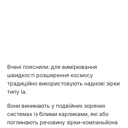
Вчені пояснили: для вимірювання
швидкості розширення космосу
традиційно використовують наднові зірки
типу Ia.
Вони виникають у подвійних зоряних
системах із білими карликами, які або
поглинають речовину зірки-компаньйона