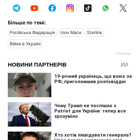
Більше по темі:
Російська Федерація
Ілон Маск
Starlink
Війна в Україні