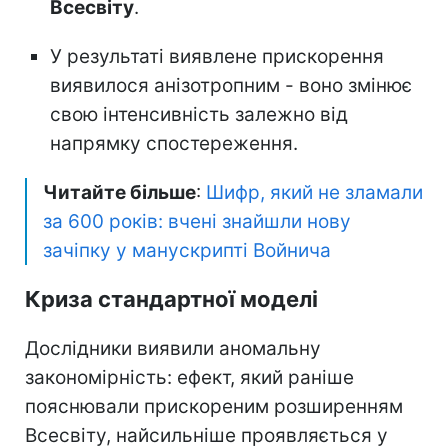
Всесвіту
.
У результаті виявлене прискорення
виявилося анізотропним - воно змінює
свою інтенсивність залежно від
напрямку спостереження.
Читайте більше
:
Шифр, який не зламали
за 600 років: вчені знайшли нову
зачіпку у манускрипті Войнича
Криза стандартної моделі
Дослідники виявили аномальну
закономірність: ефект, який раніше
пояснювали прискореним розширенням
Всесвіту, найсильніше проявляється у