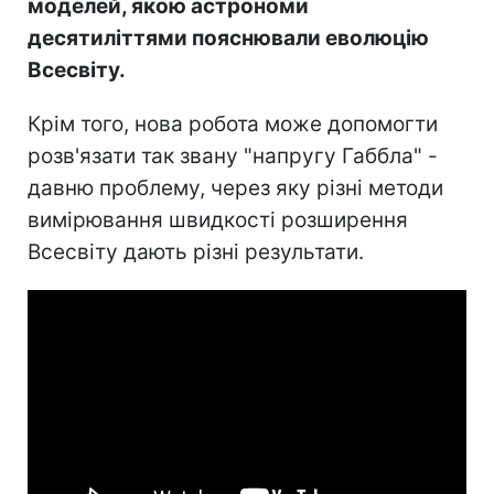
моделей, якою астрономи
десятиліттями пояснювали еволюцію
Всесвіту.
Крім того, нова робота може допомогти
розв'язати так звану "напругу Габбла" -
давню проблему, через яку різні методи
вимірювання швидкості розширення
Всесвіту дають різні результати.