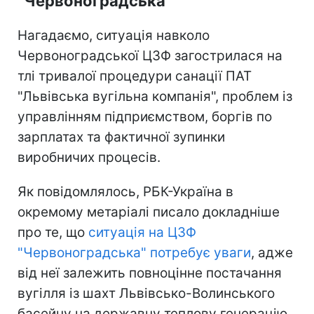
"Червоноградська"
Нагадаємо, ситуація навколо
Червоноградської ЦЗФ загострилася на
тлі тривалої процедури санації ПАТ
"Львівська вугільна компанія", проблем із
управлінням підприємством, боргів по
зарплатах та фактичної зупинки
виробничих процесів.
Як повідомлялось, РБК-Україна в
окремому метаріалі писало докладніше
про те, що
ситуація на ЦЗФ
"Червоноградська" потребує уваги
, адже
від неї залежить повноцінне постачання
вугілля із шахт Львівсько-Волинського
басейну на державну теплову генерацію.