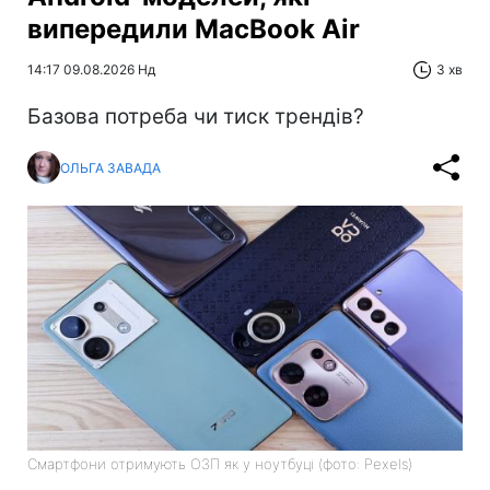
випередили MacBook Air
14:17 09.08.2026 Нд
3 хв
Базова потреба чи тиск трендів?
ОЛЬГА ЗАВАДА
Смартфони отримують ОЗП як у ноутбуці (фото: Pexels)