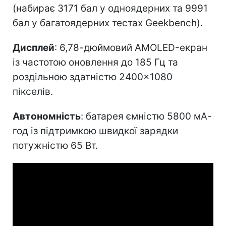
(набирає 3171 бал у одноядерних та 9991
бал у багатоядерних тестах Geekbench).
Дисплей
: 6,78-дюймовий AMOLED-екран
із частотою оновлення до 185 Гц та
роздільною здатністю 2400×1080
пікселів.
Автономність
: батарея ємністю 5800 мА-
год із підтримкою швидкої зарядки
потужністю 65 Вт.