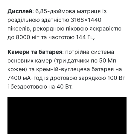
Дисплей
: 6,85-дюймова матриця із
роздільною здатністю 3168×1440
пікселів, рекордною піковою яскравістю
до 8000 ніт та частотою 144 Гц.
Камери та батарея
: потрійна система
основних камер (три датчики по 50 Мп
кожен) та кремній-вуглецева батарея на
7400 мА-год із дротовою зарядкою 100 Вт
і бездротовою на 40 Вт.