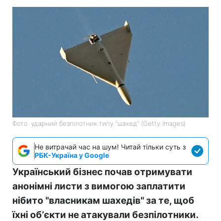
Фото: ударний безпілотник типу "шахед" (Getty Images)
Не витрачай час на шум! Читай тільки суть з
РБК-Україна у Google
Український бізнес почав отримувати
анонімні листи з вимогою заплатити
нібито "власникам шахедів" за те, щоб
їхні обʼєкти не атакували безпілотники.