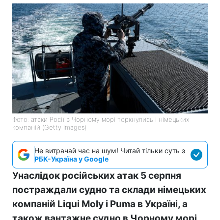
Фото: атаки Росії в Чорному морі торкнулись і німецьких
компаній (Getty Images)
Не витрачай час на шум! Читай тільки суть з
РБК-Україна у Google
Унаслідок російських атак 5 серпня
постраждали судно та склади німецьких
компаній Liqui Moly і Puma в Україні, а
також вантажне судно в Чорному морі.