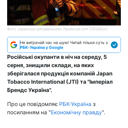
Фото: українські рятувальники (facebook.com DSNSKyiv)
Не витрачай час на шум! Читай тільки суть з
РБК-Україна у Google
Російські окупанти в ніч на середу, 5
серня, знищили склади, на яких
зберігалася продукція компаній Japan
Tobacco International (JTI) та "Імперіал
Брендс Україна".
Про це повідомляє
РБК-Україна
з
посиланням на "
Економічну правду
".