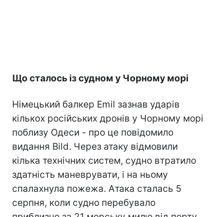
Що сталось із судном у Чорному морі
Німецький балкер Emil зазнав ударів
кількох російських дронів у Чорному морі
поблизу Одеси - про це повідомило
видання Bild. Через атаку відмовили
кілька технічних систем, судно втратило
здатність маневрувати, і на ньому
спалахнула пожежа. Атака сталась 5
серпня, коли судно перебувало
приблизно за 21 морську милю від порту