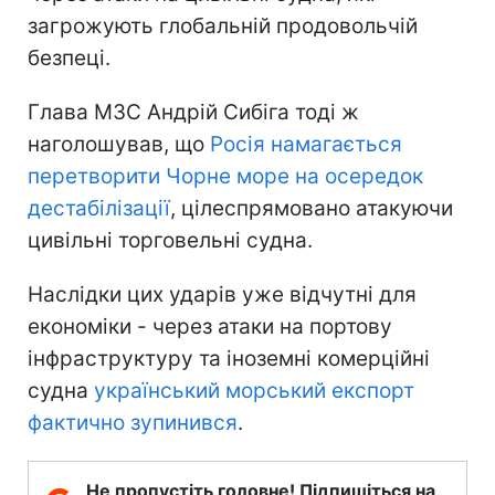
загрожують глобальній продовольчій
безпеці.
Глава МЗС Андрій Сибіга тоді ж
наголошував, що
Росія намагається
перетворити Чорне море на осередок
дестабілізації
, цілеспрямовано атакуючи
цивільні торговельні судна.
Наслідки цих ударів уже відчутні для
економіки - через атаки на портову
інфраструктуру та іноземні комерційні
судна
український морський експорт
фактично зупинився
.
Не пропустіть головне! Підпишіться на