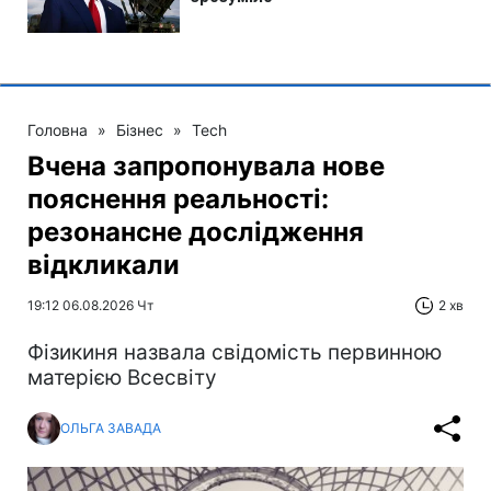
Головна
»
Бізнес
»
Tech
Вчена запропонувала нове
пояснення реальності:
резонансне дослідження
відкликали
19:12 06.08.2026 Чт
2 хв
Фізикиня назвала свідомість первинною
матерією Всесвіту
ОЛЬГА ЗАВАДА