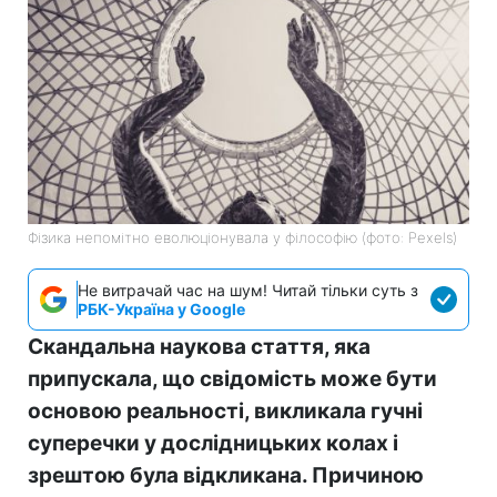
Фізика непомітно еволюціонувала у філософію (фото: Pexels)
Не витрачай час на шум! Читай тільки суть з
РБК-Україна у Google
Скандальна наукова стаття, яка
припускала, що свідомість може бути
основою реальності, викликала гучні
суперечки у дослідницьких колах і
зрештою була відкликана. Причиною