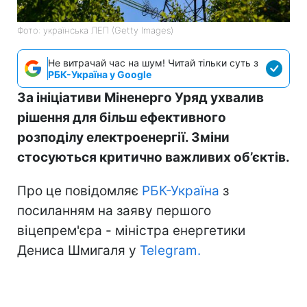
Фото: українська ЛЕП (Getty Images)
Не витрачай час на шум! Читай тільки суть з
РБК-Україна у Google
За ініціативи Міненерго Уряд ухвалив
рішення для більш ефективного
розподілу електроенергії. Зміни
стосуються критично важливих об’єктів.
Про це повідомляє
РБК-Україна
з
посиланням на заяву першого
віцепрем'єра - міністра енергетики
Дениса Шмигаля у
Telegram.