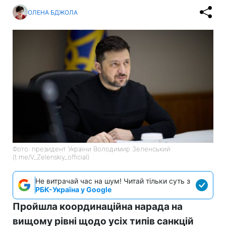
ОЛЕНА БДЖОЛА
Фото: президент України Володимир Зеленський
(t.me/V_Zelenskiy_official)
Не витрачай час на шум! Читай тільки суть з
РБК-Україна у Google
Пройшла координаційна нарада на
вищому рівні щодо усіх типів санкцій