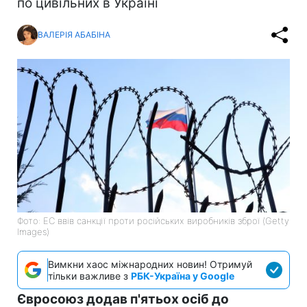
по цивільних в Україні
ВАЛЕРІЯ АБАБІНА
Фото: ЕС ввів санкції проти російських виробників зброї (Getty
Images)
Вимкни хаос міжнародних новин! Отримуй
тільки важливе з
РБК-Україна у Google
Євросоюз додав п'ятьох осіб до