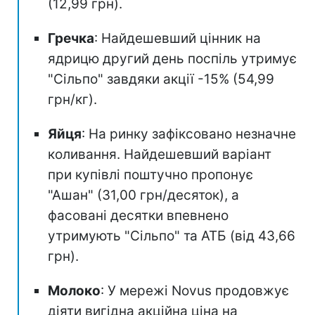
(12,99 грн).
Гречка
: Найдешевший цінник на
ядрицю другий день поспіль утримує
"Сільпо" завдяки акції -15% (54,99
грн/кг).
Яйця
: На ринку зафіксовано незначне
коливання. Найдешевший варіант
при купівлі поштучно пропонує
"Ашан" (31,00 грн/десяток), а
фасовані десятки впевнено
утримують "Сільпо" та АТБ (від 43,66
грн).
Молоко
: У мережі Novus продовжує
діяти вигідна акційна ціна на