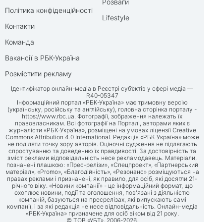
Розваги
Політика конфіденційності
Lifestyle
Контакти
Команда
Вакансії в РБК-Україна
Розмістити рекламу
Ідентифікатор онлайн-медіа в Реєстрі суб’єктів у сфері медіа —
R40-05347
Інформаційний портал «РБК-Україна» має тримовну версію
(українську, російську та англійську), головна сторінка порталу -
https://www.rbc.ua
. Фотографії, зображення належать їх
правовласникам. Всі фотографії на Порталі, авторами яких є
журналісти «РБК-Україна», розміщені на умовах ліцензії Creative
Commons Attribution 4.0 International. Редакція «РБК-Україна» може
не поділяти точку зору авторів. Оціночні судження не підлягають
спростуванню та доведенню їх правдивості. За достовірність та
зміст реклами відповідальність несе рекламодавець. Матеріали,
позначені плашкою: «Прес-релізи», «Спецпроект», «Партнерський
матеріал», «Promo», «Благодійність», «Резонанс» розміщуються на
правах реклами і призначені, як правило, для осіб, які досягли 21-
річного віку. «Новини компанії» - це інформаційний формат, що
охоплює новини, події та оголошення, пов'язані з діяльністю
компаній, базуються на пресрелізах, які випускають самі
компанії, і за які редакція не несе відповідальність. Онлайн-медіа
«РБК-Україна» призначене для осіб віком від 21 року.
© ТОВ «УБТ», 2006-2026.