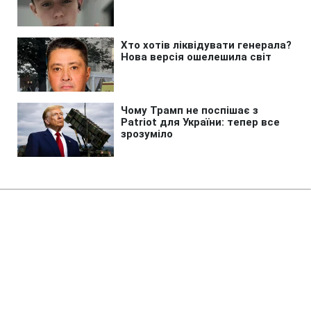
Головна
»
Життя
»
Суспільство
Суд повернув державі
Жовтневий палац у Києві
14:33 08.08.2026 Сб
2 хв