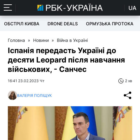
UA
ОБСТРІЛ КИЄВА
DRONE DEALS
ОРМУЗЬКА ПРОТОКА
Головна
»
Новини
»
Війна в Україні
Іспанія передасть Україні до
десяти Leopard після навчання
військових, - Санчес
16:41 23.02.2023 Чт
2 хв
ВАЛЕРІЯ ПОЛІЩУК