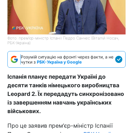
Фото: прем'єр-міністр Іспанії Педро Санчес (Віталій Носач,
РБК-Україна)
Розумій ситуацію на фронті через факти, а не
чутки з
РБК-Україна у Google
Іспанія планує передати Україні до
десяти танків німецького виробництва
Leopard 2. Їх передадуть синхронізовано
із завершенням навчань українських
військових.
Про це заявив прем'єр-міністр Іспанії