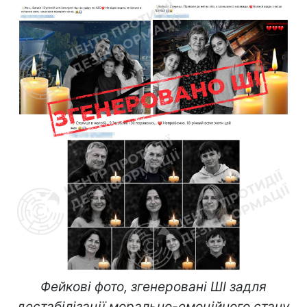
Фейкові фото, згенеровані ШІ задля
дестабілізації морально-емоційного стану