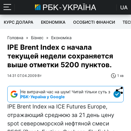
UA
КУРС ДОЛАРА
ЕКОНОМІКА
ОСОБИСТІ ФІНАНСИ
TEC
Головна
»
Бізнес
»
Економіка
IPE Brent Index с начала
текущей недели сохраняется
выше отметки 5200 пунктов.
14:31 07.04.2009 Вт
1 хв
Не витрачай час на шум! Читай тільки суть з
РБК-Україна у Google
IPE Brent Index на ICE Futures Europe,
отражающий среднюю за 21 день цену
spot североморской нефтяной смеси