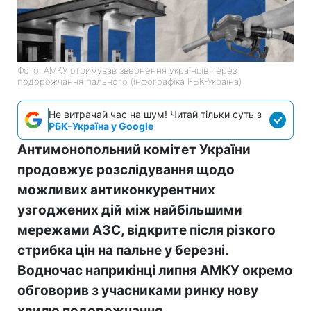
Фото: АМКУ отримував звернення українців через
подорожчання пального (інфографіка РБК-Україна)
Не витрачай час на шум! Читай тільки суть з
РБК-Україна у Google
Антимонопольний комітет України
продовжує розслідування щодо
можливих антиконкурентних
узгоджених дій між найбільшими
мережами АЗС, відкрите після різкого
стрибка цін на пальне у березні.
Водночас наприкінці липня АМКУ окремо
обговорив з учасниками ринку нову
хвилю подорожчання.