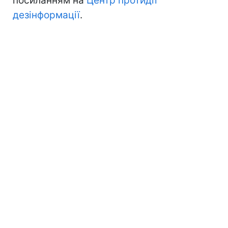
посиланням на
Центр протидії
дезінформації
.