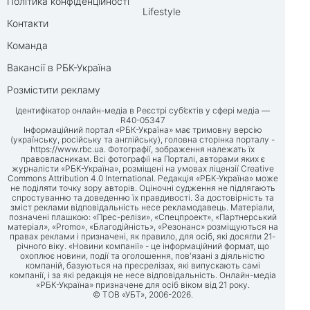
Політика конфіденційності
Lifestyle
Контакти
Команда
Вакансії в РБК-Україна
Розмістити рекламу
Ідентифікатор онлайн-медіа в Реєстрі суб’єктів у сфері медіа —
R40-05347
Інформаційний портал «РБК-Україна» має тримовну версію
(українську, російську та англійську), головна сторінка порталу -
https://www.rbc.ua
. Фотографії, зображення належать їх
правовласникам. Всі фотографії на Порталі, авторами яких є
журналісти «РБК-Україна», розміщені на умовах ліцензії Creative
Commons Attribution 4.0 International. Редакція «РБК-Україна» може
не поділяти точку зору авторів. Оціночні судження не підлягають
спростуванню та доведенню їх правдивості. За достовірність та
зміст реклами відповідальність несе рекламодавець. Матеріали,
позначені плашкою: «Прес-релізи», «Спецпроект», «Партнерський
матеріал», «Promo», «Благодійність», «Резонанс» розміщуються на
правах реклами і призначені, як правило, для осіб, які досягли 21-
річного віку. «Новини компанії» - це інформаційний формат, що
охоплює новини, події та оголошення, пов'язані з діяльністю
компаній, базуються на пресрелізах, які випускають самі
компанії, і за які редакція не несе відповідальність. Онлайн-медіа
«РБК-Україна» призначене для осіб віком від 21 року.
© ТОВ «УБТ», 2006-2026.