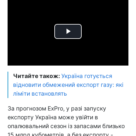
Play
Video
Читайте також:
Україна готується
відновити обмежений експорт газу: які
ліміти встановлять
За прогнозом ExPro, у разі запуску
експорту Україна може увійти в
опалювальний сезон із запасами близько
15 млрд кубометрів, а без експорту -