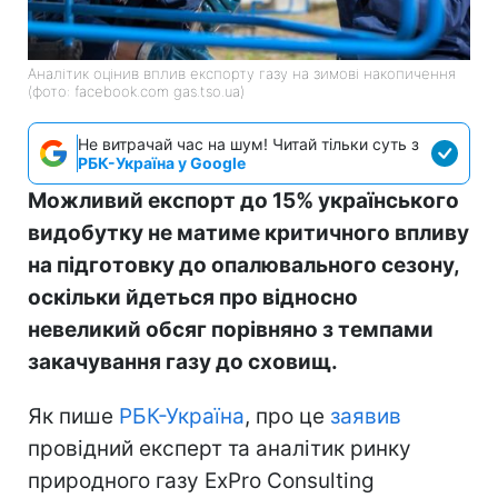
Аналітик оцінив вплив експорту газу на зимові накопичення
(фото: facebook.com gas.tso.ua)
Не витрачай час на шум! Читай тільки суть з
РБК-Україна у Google
Можливий експорт до 15% українського
видобутку не матиме критичного впливу
на підготовку до опалювального сезону,
оскільки йдеться про відносно
невеликий обсяг порівняно з темпами
закачування газу до сховищ.
Як пише
РБК-Україна
, про це
заявив
провідний експерт та аналітик ринку
природного газу ExPro Consulting