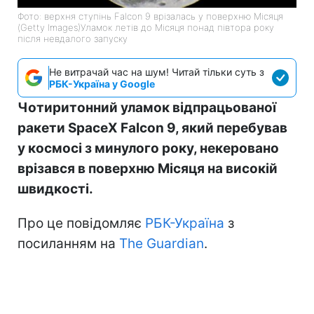
Фото: верхня ступінь Falcon 9 врізалась у поверхню Місяця
(Getty Images)Уламок летів до Місяця понад півтора року
після невдалого запуску
Не витрачай час на шум! Читай тільки суть з
РБК-Україна у Google
Чотиритонний уламок відпрацьованої
ракети SpaceX Falcon 9, який перебував
у космосі з минулого року, некеровано
врізався в поверхню Місяця на високій
швидкості.
Про це повідомляє
РБК-Україна
з
посиланням на
The Guardian
.