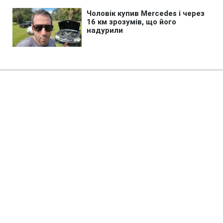
Головна
»
Бізнес
»
Економіка
Ціни на нафту падають третій
день поспіль на тлі можливої
угоди щодо Ормузької протоки
02:10 06.08.2026 Чт
2 хв
Наскільки знизилася ціна на одну з марок
нафти за останні 3 дні?
ЕДУАРД ТКАЧ