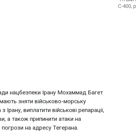
С-400, 
ради нацбезпеки Ірану Мохаммад Багет
мають зняти військово-морську
з Ірану, виплатити військові репарації,
и, а також припинити атаки на
а погрози на адресу Тегерана.