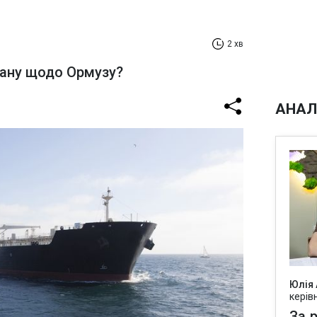
2 хв
рану щодо Ормузу?
АНАЛ
Юлія
керів
За р