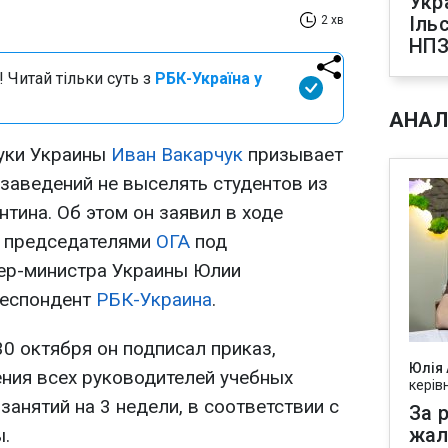
Укр
Іль
2 хв
НПЗ
 Читай тільки суть з
РБК-Україна у
АНАЛ
ауки Украины
Иван Вакарчук
призывает
заведений не выселять студентов из
тина. Об этом он заявил в ходе
с председателями
ОГА
под
ер-министра Украины Юлии
респондент
РБК-Украина
.
30 октября он подписал приказ,
Юлія
ния всех руководителей учебных
керів
занятий на 3 недели, в соответствии с
За р
жал
.