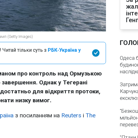
жал
інт
Ген
мп (Getty Images)
ГОЛО
 Читай тільки суть з
РБК-Україна у
Одеса бе
будинок
наслідк
Оманом про контроль над Ормузькою
 завершення. Однак у Тегерані
Затрима
едостатньо для відкриття протоки,
Карчука
ексклюз
нати низку вимог.
"Безкош
раїна
з посиланням на
Reuters
і
The
мільйон
переве
"Птахи 