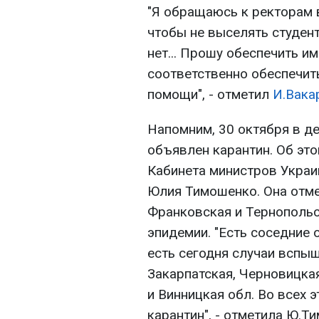
"Я обращаюсь к ректорам 
чтобы не выселять студент
нет... Прошу обеспечить и
соответственно обеспечит
помощи", - отметил
И.Вака
Напомним, 30 октября в д
объявлен карантин. Об эт
Кабинета министров Украи
Юлия Тимошенко. Она отме
Франковская и Тернопольс
эпидемии. "Есть соседние о
есть сегодня случаи вспыш
Закарпатская, Черновицка
и Винницкая обл. Во всех 
карантин", - отметила Ю.Т