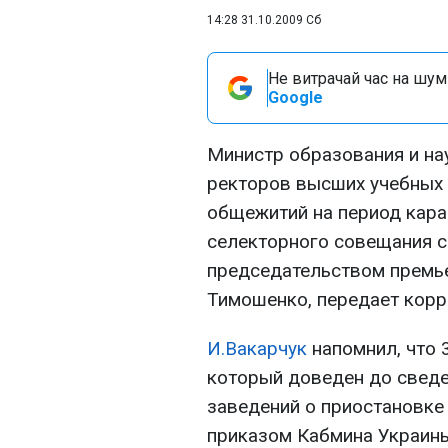
14:28 31.10.2009 Сб
Не витрачай час на шум!
Google
Министр образования и н
ректоров высших учебных 
общежитий на период каран
селекторного совещания 
председательством премь
Тимошенко, передает кор
И.Вакарчук
напомнил, что 
который доведен до сведе
заведений о приостановке 
приказом Кабмина Украины