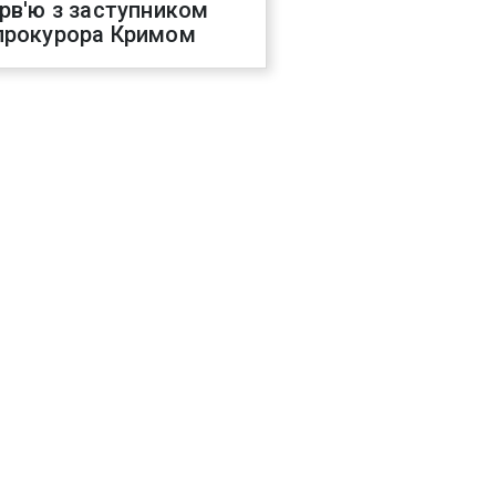
ерв'ю з заступником
прокурора Кримом