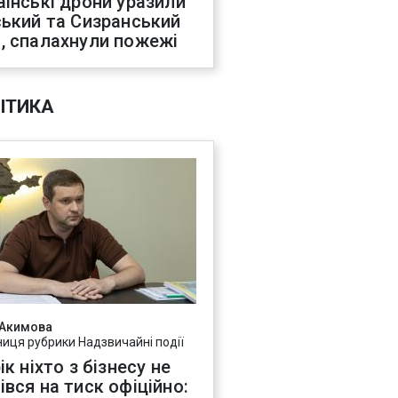
аїнські дрони уразили
ський та Сизранський
, спалахнули пожежі
ІТИКА
 Акимова
ниця рубрики Надзвичайні події
ік ніхто з бізнесу не
івся на тиск офіційно: