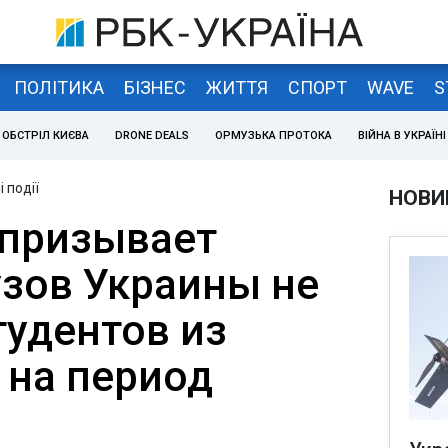
ПОЛІТИКА
БІЗНЕС
ЖИТТЯ
СПОРТ
WAVE
S
ОБСТРІЛ КИЄВА
DRONE DEALS
ОРМУЗЬКА ПРОТОКА
ВІЙНА В УКРАЇНІ
 події
НОВИ
 призывает
узов Украины не
тудентов из
на период