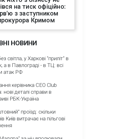
івся на тиск офіційно:
ерв'ю з заступником
прокурора Кримом
ВНІ НОВИНИ
з світла, у Харкові "приліт" в
, а в Павлограді - в ТЦ: всі
и атак РФ
ння керівника CEO Club
: нові деталі справи в
иві РБК-Україна
товний" проїзд: скільки
ів Київ витрачає на пільгові
зення
Мадяра" за ніч вполювали