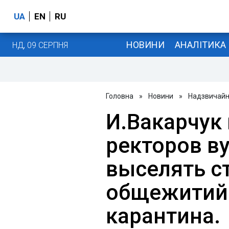
UA
EN
RU
НОВИНИ
АНАЛІТИКА
НД, 09 СЕРПНЯ
Головна
»
Новини
»
Надзвичайні
И.Вакарчук
ректоров в
выселять с
общежитий 
карантина.