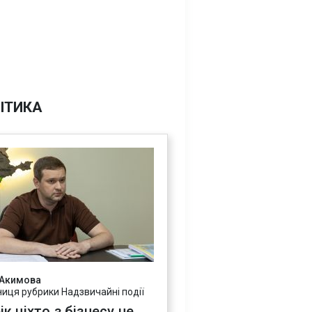
ІТИКА
 Акимова
ниця рубрики Надзвичайні події
ік ніхто з бізнесу не