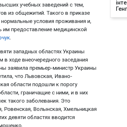
інт
высших учебных заведений с тем,
Ген
ов из общежитий. Такого в приказе
м нормальные условия проживания и,
ь им предоставление медицинской
рчук
.
евяти западных областях Украины
ом в ходе внеочередного заседания
ны заявила премьер-министр Украины
тила, что Львовская, Ивано-
кая области подошли к порогу
бласти, граничащие с ними, и в них
ек такого заболевания. Это
я, Ровенская, Волынская, Хмельницкая
этих девяти областях вводится
имошенко.