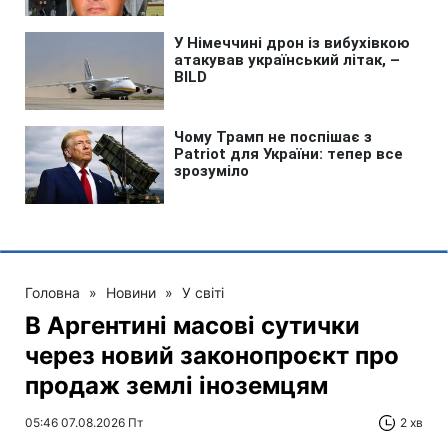
Головна
»
Новини
»
У світі
В Аргентині масові сутички
через новий законопроєкт про
продаж землі іноземцям
05:46 07.08.2026 Пт
2 хв