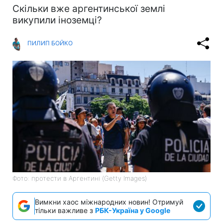
Скільки вже аргентинської землі
викупили іноземці?
ПИЛИП БОЙКО
Фото: протести в Аргентині (Getty Images)
Вимкни хаос міжнародних новин! Отримуй
тільки важливе з
РБК-Україна у Google