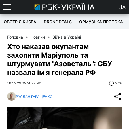
UA
ОБСТРІЛ КИЄВА
DRONE DEALS
ОРМУЗЬКА ПРОТОКА
Головна
»
Новини
»
Війна в Україні
Хто наказав окупантам
захопити Маріуполь та
штурмувати "Азовсталь": СБУ
назвала ім'я генерала РФ
10:52 29.09.2022 Чт
2 хв
РУСЛАН ГАРАЩЕНКО