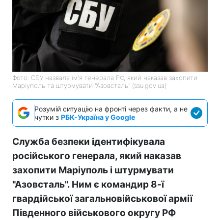
Фото: СБУ назвала ім'я генерала РФ, який наказав захопити
Маріуполь та штурмувати "Азовсталь" (ssu.gov.ua)
Розумій ситуацію на фронті через факти, а не
чутки з
РБК-Україна у Google
Служба безпеки ідентифікувала
російського генерала, який наказав
захопити Маріуполь і штурмувати
"Азовсталь". Ним є командир 8-ї
гвардійської загальновійськової армії
Південного військового округу РФ