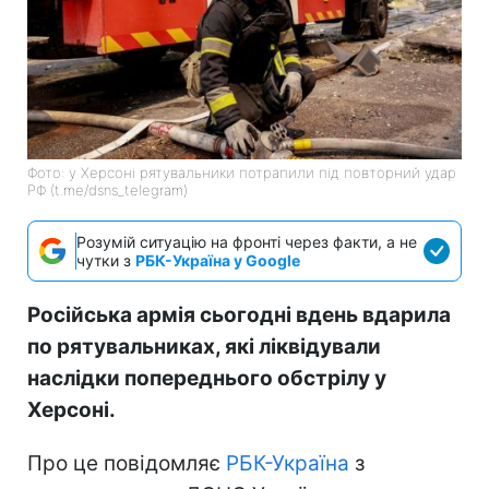
Фото: у Херсоні рятувальники потрапили під повторний удар
РФ (t.me/dsns_telegram)
Розумій ситуацію на фронті через факти, а не
чутки з
РБК-Україна у Google
Російська армія сьогодні вдень вдарила
по рятувальниках, які ліквідували
наслідки попереднього обстрілу у
Херсоні.
Про це повідомляє
РБК-Україна
з