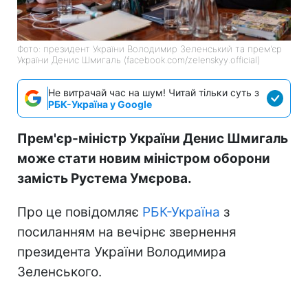
Фото: президент України Володимир Зеленський та прем'єр
України Денис Шмигаль (facebook.com/zelenskyy.official)
Не витрачай час на шум! Читай тільки суть з
РБК-Україна у Google
Прем'єр-міністр України Денис Шмигаль
може стати новим міністром оборони
замість Рустема Умєрова.
Про це повідомляє
РБК-Україна
з
посиланням на вечірнє звернення
президента України Володимира
Зеленського.