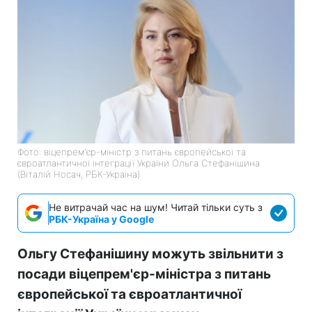
Фото: віцепрем'єр-міністр з питань європейської та
євроатлантичної інтеграції України Ольга Стефанішина
(Віталій Носач, РБК-Україна)
Не витрачай час на шум! Читай тільки суть з
РБК-Україна у Google
Ольгу Стефанішину можуть звільнити з
посади віцепрем'єр-міністра з питань
європейської та євроатлантичної