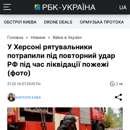
UA
ОБСТРІЛ КИЄВА
DRONE DEALS
ОРМУЗЬКА ПРОТОКА
Головна
»
Новини
»
Війна в Україні
У Херсоні рятувальники
потрапили під повторний удар
РФ під час ліквідації пожежі
(фото)
21:22 14.07.2025 Пн
2 хв
НАТАЛІЯ КАВА