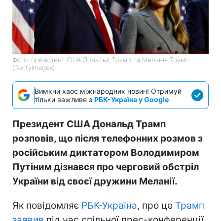
Фото: президент США Дональд Трамп та Меланія Трамп
(GettyImages)
Вимкни хаос міжнародних новин! Отримуй
тільки важливе з
РБК-Україна у Google
Президент США Дональд Трамп
розповів, що після телефонних розмов з
російським диктатором Володимиром
Путіним дізнався про черговий обстріл
України від своєї дружини Меланії.
Як повідомляє
РБК-Україна
, про це
Трамп
заявив
під час спільної прес-конференції