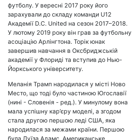
футболу. У вересні 2017 року його
зарахували до складу команди U12
Академії D.C. United на сезон 2017–2018.
У лютому 2019 року він грав за футбольну
асоціацію Арлінгтона. Торік юнак
завершив навчання в Оксбриджській
академії у Флориді та вступив до Нью-
Йоркського університету.
Меланія Трамп народилася у місті Ново
Место, що тоді було частиною Югославії
(нині - Словенія - ред.). У минулому вона
мала успішну кар’єру моделі, а згодом
стала другою першою леді США, яка
народилася за межами країни. Першою
була Луїза Адамс. Американське