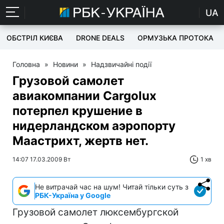
UA
ОБСТРІЛ КИЄВА
DRONE DEALS
ОРМУЗЬКА ПРОТОКА
Головна
»
Новини
»
Надзвичайні події
Грузовой самолет
авиакомпании Cargolux
потерпел крушение в
нидерландском аэропорту
Маастрихт, жертв нет.
14:07 17.03.2009 Вт
1 хв
Не витрачай час на шум! Читай тільки суть з
РБК-Україна у Google
Грузовой самолет люксембургской