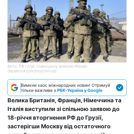
Фото: РФ готує повноцінну анексію Абхазії
(facebook.com/mod.mil.rus)
Вимкни хаос міжнародних новин! Отримуй
тільки важливе з
РБК-Україна у Google
Велика Британія, Франція, Німеччина та
Італія виступили зі спільною заявою до
18-річчя вторгнення РФ до Грузії,
застерігши Москву від остаточного