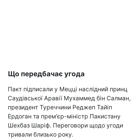
Що передбачає угода
Пакт підписали у Мецці наслідний принц
Саудівської Аравії Мухаммед бін Салман,
президент Туреччини Реджеп Тайіп
Ердоган та прем'єр-міністр Пакистану
Шехбаз Шаріф. Переговори щодо угоди
тривали близько року.