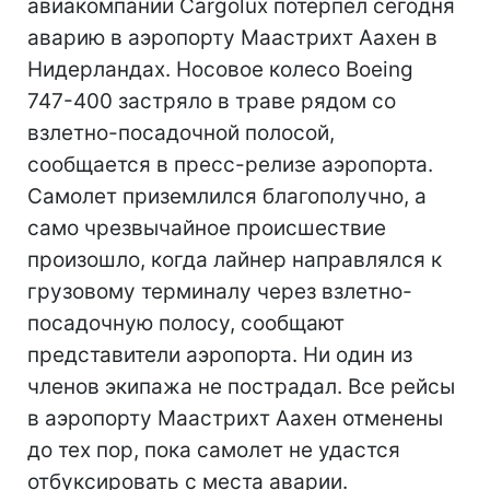
авиакомпании Cargolux потерпел сегодня
аварию в аэропорту Маастрихт Аахен в
Нидерландах. Носовое колесо Boeing
747-400 застряло в траве рядом со
взлетно-посадочной полосой,
сообщается в пресс-релизе аэропорта.
Самолет приземлился благополучно, а
само чрезвычайное происшествие
произошло, когда лайнер направлялся к
грузовому терминалу через взлетно-
посадочную полосу, сообщают
представители аэропорта. Ни один из
членов экипажа не пострадал. Все рейсы
в аэропорту Маастрихт Аахен отменены
до тех пор, пока самолет не удастся
отбуксировать с места аварии.