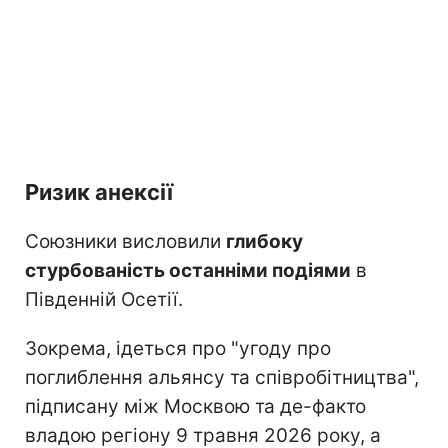
Ризик анексії
Союзники висловили
глибоку
стурбованість останніми подіями
в
Південній Осетії.
Зокрема, ідеться про "угоду про
поглиблення альянсу та співробітництва",
підписану між Москвою та де-факто
владою регіону 9 травня 2026 року, а