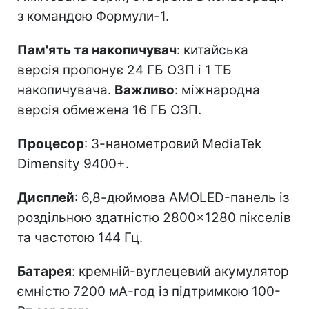
з командою Формули-1.
Пам'ять та накопичувач
: китайська
версія пропонує 24 ГБ ОЗП і 1 ТБ
накопичувача.
Важливо
: міжнародна
версія обмежена 16 ГБ ОЗП.
Процесор
: 3-нанометровий MediaTek
Dimensity 9400+.
Дисплей
: 6,8-дюймова AMOLED-панель із
роздільною здатністю 2800×1280 пікселів
та частотою 144 Гц.
Батарея
: кремній-вуглецевий акумулятор
ємністю 7200 мА-год із підтримкою 100-