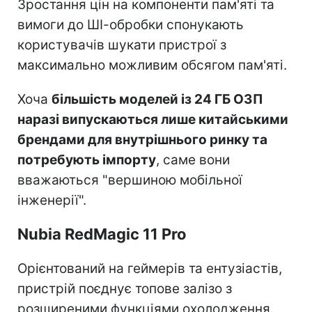
Зростання цін на компоненти пам'яті та
вимоги до ШІ-обробки спонукають
користувачів шукати пристрої з
максимально можливим обсягом пам'яті.
Хоча
більшість моделей із 24 ГБ ОЗП
наразі випускаються лише китайськими
брендами для внутрішнього ринку та
потребують імпорту
, саме вони
вважаються "вершиною мобільної
інженерії".
Nubia RedMagic 11 Pro
Орієнтований на геймерів та ентузіастів,
пристрій поєднує топове залізо з
розширеними функціями охолодження.