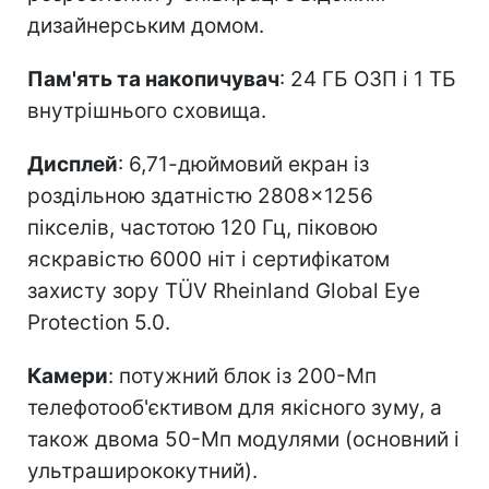
дизайнерським домом.
Пам'ять та накопичувач
: 24 ГБ ОЗП і 1 ТБ
внутрішнього сховища.
Дисплей
: 6,71-дюймовий екран із
роздільною здатністю 2808×1256
пікселів, частотою 120 Гц, піковою
яскравістю 6000 ніт і сертифікатом
захисту зору TÜV Rheinland Global Eye
Protection 5.0.
Камери
: потужний блок із 200-Мп
телефотооб'єктивом для якісного зуму, а
також двома 50-Мп модулями (основний і
ультраширококутний).