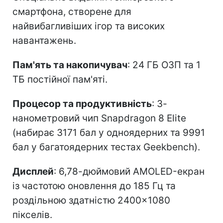
смартфона, створене для
найвибагливіших ігор та високих
навантажень.
Пам'ять та накопичувач
: 24 ГБ ОЗП та 1
ТБ постійної пам'яті.
Процесор та продуктивність
: 3-
нанометровий чип Snapdragon 8 Elite
(набирає 3171 бал у одноядерних та 9991
бал у багатоядерних тестах Geekbench).
Дисплей
: 6,78-дюймовий AMOLED-екран
із частотою оновлення до 185 Гц та
роздільною здатністю 2400×1080
пікселів.