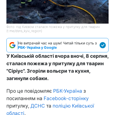
Фото: під Києвом сталася пожежа у притулку для тварин
(t.me/dsns_kyiv_region)
Не витрачай час на шум! Читай тільки суть з
РБК-Україна у Google
У Київській області вчора вночі, 8 серпня,
сталася пожежа у притулку для тварин
"Сіріус". Згоріли вольєри та кухня,
загинули собаки.
Про це повідомляє
РБК-Україна
з
посиланням на
Facebook-сторінку
притулку,
ДСНС
та
поліцію Київської
області
.