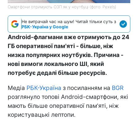
Смартфони отримують ОЗП як у ноутбуці (фото: Pexels)
Не витрачай час на шум! Читай тільки суть з
РБК-Україна у Google
Android-флагмани вже отримують до 24
ГБ оперативної пам'яті - більше, ніж
низка популярних ноутбуків. Причина -
нові вимоги локального ШІ, який
потребує дедалі більше ресурсів.
Медіа
РБК-Україна
з посиланням на
BGR
розглянуло топові Android-смартфони, які
мають більше оперативної пам'яті, ніж
користувацькі лептопи.