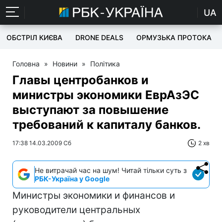
UA
ОБСТРІЛ КИЄВА
DRONE DEALS
ОРМУЗЬКА ПРОТОКА
Головна
»
Новини
»
Політика
Главы центробанков и
министры экономики ЕврАзЭС
выступают за повышение
требований к капиталу банков.
17:38 14.03.2009 Сб
2 хв
Не витрачай час на шум! Читай тільки суть з
РБК-Україна у Google
Министры экономики и финансов и
руководители центральных