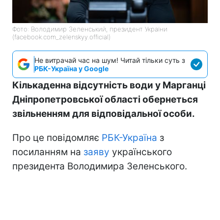
Фото: Володимир Зеленський, президент України
(facebook.com_zelenskyy.official)
Не витрачай час на шум! Читай тільки суть з
РБК-Україна у Google
Кількаденна відсутність води у Марганці
Дніпропетровської області обернеться
звільненням для відповідальної особи.
Про це повідомляє
РБК-Україна
з
посиланням на
заяву
українського
президента Володимира Зеленського.