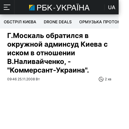
UA
ОБСТРІЛ КИЄВА
DRONE DEALS
ОРМУЗЬКА ПРОТОКА
Г.Москаль обратился в
окружной админсуд Киева с
иском в отношении
В.Наливайченко, -
"Коммерсант-Украина".
09:46 25.11.2008 Вт
2 хв