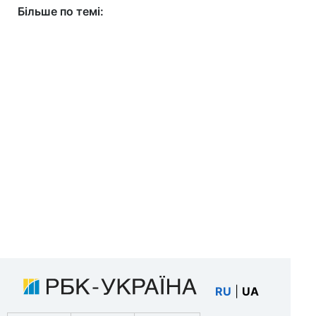
Більше по темі:
RU
|
UA