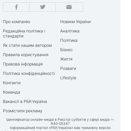
Про компанію
Новини України
Редакційна політика і
Аналітика
стандарти
Політика
Як стати нашим автором
Бізнес
Правила користування
Життя
Правова інформація
Розваги
Політика конфіденційності
Lifestyle
Контакти
Команда
Вакансії в РБК-Україна
Розмістити рекламу
Ідентифікатор онлайн-медіа в Реєстрі суб’єктів у сфері медіа —
R40-05347
Інформаційний портал «РБК-Україна» має тримовну версію