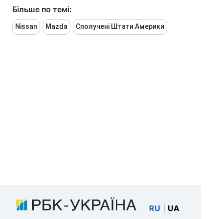
Більше по темі:
Nissan
Mazda
Сполучені Штати Америки
RU
|
UA