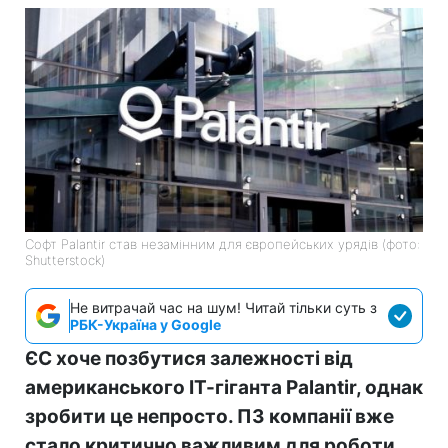
Софт Palantir став незамінним для європейських урядів (фото:
Shutterstock)
Не витрачай час на шум! Читай тільки суть з
РБК-Україна у Google
ЄС хоче позбутися залежності від
американського ІТ-гіганта Palantir, однак
зробити це непросто. ПЗ компанії вже
стало критично важливим для роботи