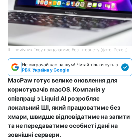
ШІ-помічник Eney працюватиме без інтернету (фото: Pexels)
Не витрачай час на шум! Читай тільки суть з
РБК-Україна у Google
MacPaw готує велике оновлення для
користувачів macOS. Компанія у
співпраці з Liquid AI розробляє
локальний ШІ, який працюватиме без
хмари, швидше відповідатиме на запити
та не передаватиме особисті дані на
зовнішні сервери.