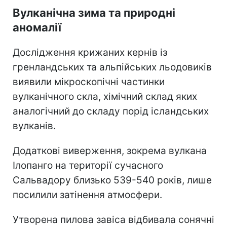
Вулканічна зима та природні
аномалії
Дослідження крижаних кернів із
гренландських та альпійських льодовиків
виявили мікроскопічні частинки
вулканічного скла, хімічний склад яких
аналогічний до складу порід ісландських
вулканів.
Додаткові виверження, зокрема вулкана
Ілопанго на території сучасного
Сальвадору близько 539-540 років, лише
посилили затінення атмосфери.
Утворена пилова завіса відбивала сонячні