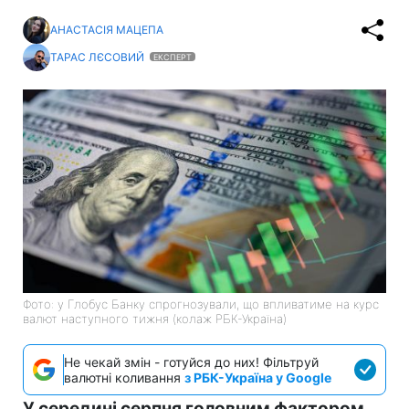
АНАСТАСІЯ МАЦЕПА
ТАРАС ЛЄСОВИЙ
ЕКСПЕРТ
Фото: у Глобус Банку спрогнозували, що впливатиме на курс
валют наступного тижня (колаж РБК-Україна)
Не чекай змін - готуйся до них! Фільтруй
валютні коливання
з РБК-Україна у Google
У середині серпня головним фактором