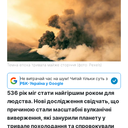
Темна епоха тривала майже сторіччя (фото: Pexels)
Не витрачай час на шум! Читай тільки суть з
РБК-Україна у Google
536 рік міг стати найгіршим роком для
людства. Нові дослідження свідчать, що
причиною стали масштабні вулканічні
виверження, які занурили планету у
тривале похолодання та спровокували