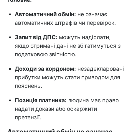
Автоматичний обмін:
не означає
автоматичних штрафів чи перевірок.
Запит від ДПС:
можуть надіслати,
якщо отримані дані не збігатимуться з
податковою звітністю.
Доходи за кордоном:
незадекларовані
прибутки можуть стати приводом для
пояснень.
Позиція платника:
людина має право
надати докази або оскаржити
претензії.
Автоматичний обмін не означає