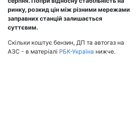
серпня. Попри відносну стабільність на
ринку, розкид цін між різними мережами
заправних станцій залишається
суттєвим.
Скільки коштує бензин, ДП та автогаз на
АЗС - в матеріалі
РБК-Україна
нижче.