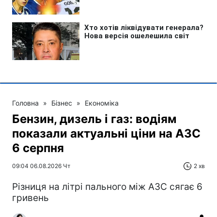
Головна
»
Бізнес
»
Економіка
Бензин, дизель і газ: водіям
показали актуальні ціни на АЗС
6 серпня
09:04 06.08.2026 Чт
2 хв
Різниця на літрі пального між АЗС сягає 6
гривень