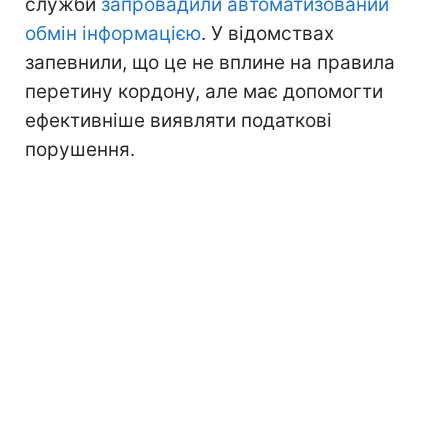
служби
запровадили автоматизований
обмін інформацією
. У відомствах
запевнили, що це не вплине на правила
перетину кордону, але має допомогти
ефективніше виявляти податкові
порушення.