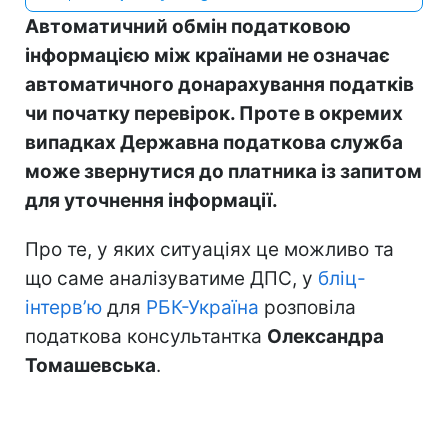
Автоматичний обмін податковою
інформацією між країнами не означає
автоматичного донарахування податків
чи початку перевірок. Проте в окремих
випадках Державна податкова служба
може звернутися до платника із запитом
для уточнення інформації.
Про те, у яких ситуаціях це можливо та
що саме аналізуватиме ДПС, у
бліц-
інтерв’ю
для
РБК-Україна
розповіла
податкова консультантка
Олександра
Томашевська
.