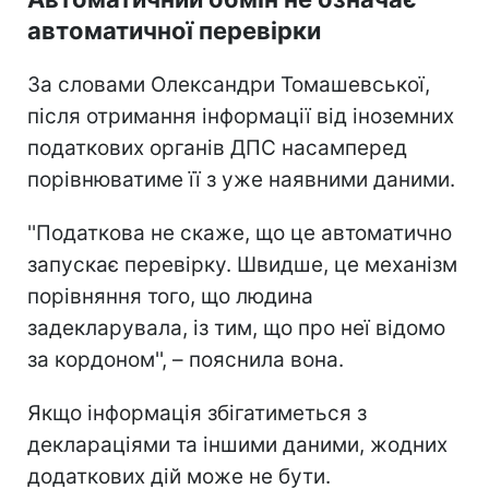
автоматичної перевірки
За словами Олександри Томашевської,
після отримання інформації від іноземних
податкових органів ДПС насамперед
порівнюватиме її з уже наявними даними.
''Податкова не скаже, що це автоматично
запускає перевірку. Швидше, це механізм
порівняння того, що людина
задекларувала, із тим, що про неї відомо
за кордоном'', – пояснила вона.
Якщо інформація збігатиметься з
деклараціями та іншими даними, жодних
додаткових дій може не бути.