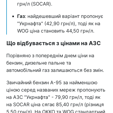
грн/л (SOCAR).
Газ
: найдешевший варіант пропонує
"Укрнафта" (42,90 грн/л), тоді як на
WOG ціна становить 44,50 грн/л.
Що відбувається з цінами на АЗС
Порівняно з попереднім днем ціни на
бензин, дизельне пальне та
автомобільний газ залишаються без змін.
Звичайний бензин А-95 за найменшою
ціною серед названих мереж пропонують
на АЗС "Укрнафта" - 79,90 грн/л, тоді як
на SOCAR ціна сягає 85,40 грн/л (різниця
5,50 грн/л). На OKKO та WOG стандартний