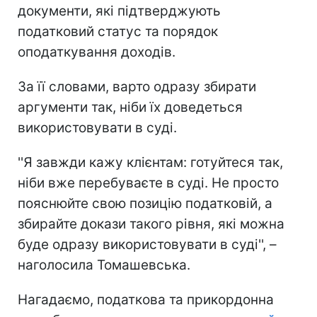
документи, які підтверджують
податковий статус та порядок
оподаткування доходів.
За її словами, варто одразу збирати
аргументи так, ніби їх доведеться
використовувати в суді.
''Я завжди кажу клієнтам: готуйтеся так,
ніби вже перебуваєте в суді. Не просто
пояснюйте свою позицію податковій, а
збирайте докази такого рівня, які можна
буде одразу використовувати в суді'', –
наголосила Томашевська.
Нагадаємо, податкова та прикордонна