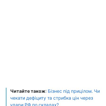
Читайте також
:
Бізнес під прицілом. Чи
чекати дефіциту та стрибка цін через
удари РФ по складах?