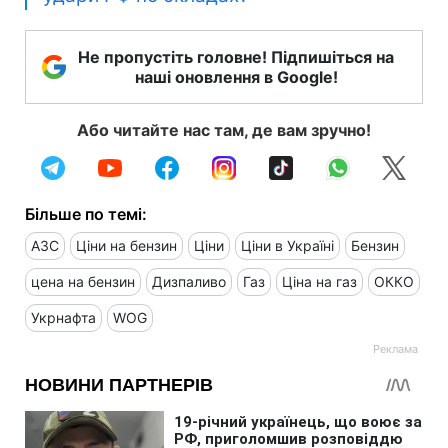
Не пропустіть головне! Підпишіться на
наші оновлення в Google!
Або читайте нас там, де вам зручно!
Більше по темі:
АЗС
Ціни на бензин
Ціни
Ціни в Україні
Бензин
цена на бензин
Дизпаливо
Газ
Ціна на газ
ОККО
Укрнафта
WOG