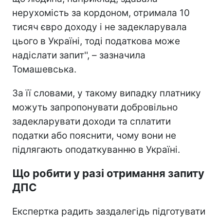
нерухомість за кордоном, отримала 10
тисяч євро доходу і не задекларувала
цього в Україні, тоді податкова може
надіслати запит'', – зазначила
Томашевська.
За її словами, у такому випадку платнику
можуть запропонувати добровільно
задекларувати доходи та сплатити
податки або пояснити, чому вони не
підлягають оподаткуванню в Україні.
Що робити у разі отримання запиту
ДПС
Експертка радить заздалегідь підготувати