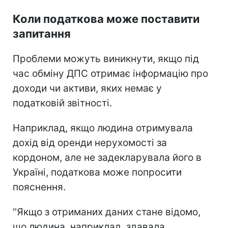
Коли податкова може поставити
запитання
Проблеми можуть виникнути, якщо під
час обміну ДПС отримає інформацію про
доходи чи активи, яких немає у
податковій звітності.
Наприклад, якщо людина отримувала
дохід від оренди нерухомості за
кордоном, але не задекларувала його в
Україні, податкова може попросити
пояснення.
''Якщо з отриманих даних стане відомо,
що людина, наприклад, здавала