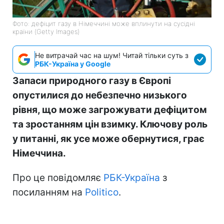
Фото: дефіцит газу в Німеччині може вплинути на сусідні
країни (Getty Images)
Не витрачай час на шум! Читай тільки суть з
РБК-Україна у Google
Запаси природного газу в Європі
опустилися до небезпечно низького
рівня, що може загрожувати дефіцитом
та зростанням цін взимку. Ключову роль
у питанні, як усе може обернутися, грає
Німеччина.
Про це повідомляє
РБК-Україна
з
посиланням на
Politico
.