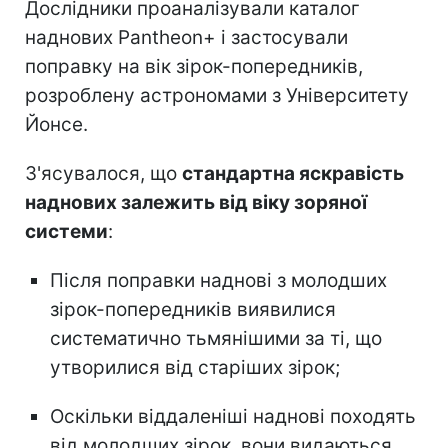
Дослідники проаналізували каталог
наднових Pantheon+ і застосували
поправку на вік зірок-попередників,
розроблену астрономами з Університету
Йонсе.
З'ясувалося, що
стандартна яскравість
наднових залежить від віку зоряної
системи
:
Після поправки наднові з молодших
зірок-попередників виявилися
систематично тьмянішими за ті, що
утворилися від старіших зірок;
Оскільки віддаленіші наднові походять
від молодших зірок, вони видаються