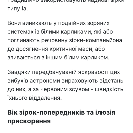
типу Ia.
Вони виникають у подвійних зоряних
системах із білими карликами, які або
поглинають речовину зірки-компаньйона
до досягнення критичної маси, або
зливаються з іншим білим карликом.
Завдяки передбачуваній яскравості цих
вибухів астрономи вираховують відстань
до них, а за червоним зсувом - швидкість
їхнього віддалення.
Вік зірок-попередників та ілюзія
прискорення