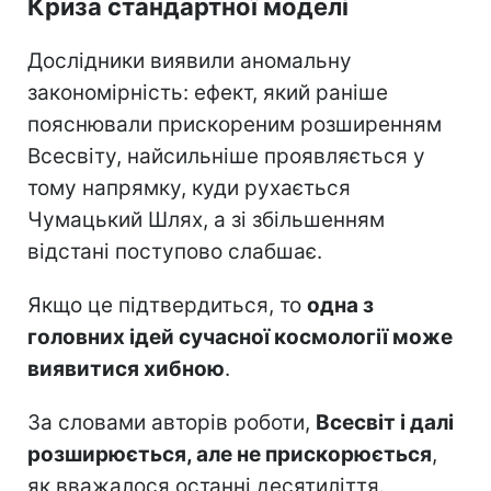
Криза стандартної моделі
Дослідники виявили аномальну
закономірність: ефект, який раніше
пояснювали прискореним розширенням
Всесвіту, найсильніше проявляється у
тому напрямку, куди рухається
Чумацький Шлях, а зі збільшенням
відстані поступово слабшає.
Якщо це підтвердиться, то
одна з
головних ідей сучасної космології може
виявитися хибною
.
За словами авторів роботи,
Всесвіт і далі
розширюється, але не прискорюється
,
як вважалося останні десятиліття.