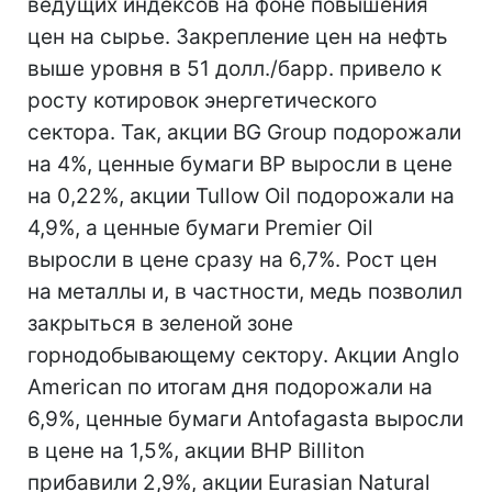
ведущих индексов на фоне повышения
цен на сырье. Закрепление цен на нефть
выше уровня в 51 долл./барр. привело к
росту котировок энергетического
сектора. Так, акции BG Group подорожали
на 4%, ценные бумаги BP выросли в цене
на 0,22%, акции Tullow Oil подорожали на
4,9%, а ценные бумаги Premier Oil
выросли в цене сразу на 6,7%. Рост цен
на металлы и, в частности, медь позволил
закрыться в зеленой зоне
горнодобывающему сектору. Акции Anglo
American по итогам дня подорожали на
6,9%, ценные бумаги Antofagasta выросли
в цене на 1,5%, акции BHP Billiton
прибавили 2,9%, акции Eurasian Natural