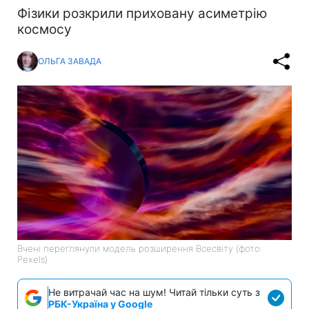
Фізики розкрили приховану асиметрію
космосу
ОЛЬГА ЗАВАДА
Вчені переглянули модель розширення Всесвіту (фото:
Pexels)
Не витрачай час на шум! Читай тільки суть з
РБК-Україна у Google