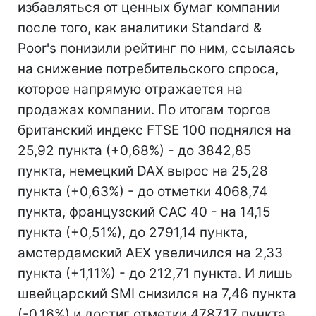
избавляться от ценных бумаг компании
после того, как аналитики Standard &
Poor's понизили рейтинг по ним, ссылаясь
на снижение потребительского спроса,
которое напрямую отражается на
продажах компании. По итогам торгов
британский индекс FTSE 100 поднялся на
25,92 пункта (+0,68%) - до 3842,85
пункта, немецкий DAX вырос на 25,28
пункта (+0,63%) - до отметки 4068,74
пункта, французский CAC 40 - на 14,15
пункта (+0,51%), до 2791,14 пункта,
амстердамский AEX увеличился на 2,33
пункта (+1,11%) - до 212,71 пункта. И лишь
швейцарский SMI снизился на 7,46 пункта
(-0,16%) и достиг отметки 4787,17 пункта.