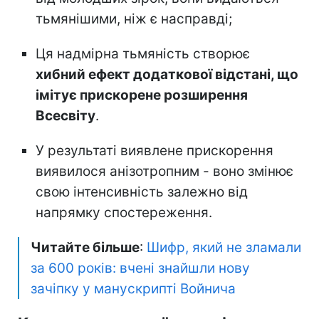
тьмянішими, ніж є насправді;
Ця надмірна тьмяність створює
хибний ефект додаткової відстані, що
імітує прискорене розширення
Всесвіту
.
У результаті виявлене прискорення
виявилося анізотропним - воно змінює
свою інтенсивність залежно від
напрямку спостереження.
Читайте більше
:
Шифр, який не зламали
за 600 років: вчені знайшли нову
зачіпку у манускрипті Войнича