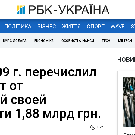
ПОЛІТИКА
БІЗНЕС
ЖИТТЯ
СПОРТ
WAVE
S
КУРС ДОЛАРА
ЕКОНОМІКА
ОСОБИСТІ ФІНАНСИ
TECH
MILTECH
НОВИ
9 г. перечислил
т от
й своей
и 1,88 млрд грн.
1 хв