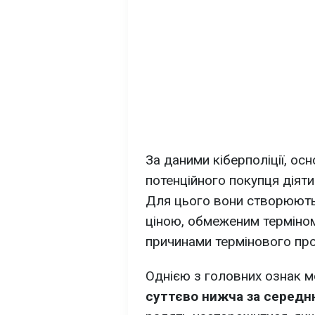
За даними кіберполіції, ос
потенційного покупця діят
Для цього вони створюют
ціною, обмеженим терміном
причинами термінового пр
Однією з головних ознак 
суттєво нижча за середн