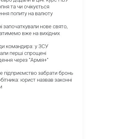
рпня та чи очікується
ення попиту на валюту
ні започаткували нове свято,
атимемо вже на вихідних
ди командира: у ЗСУ
али перші спрощені
ення через "Армія+"
е підприємство забрати бронь
обітника: юрист назвав законні
и