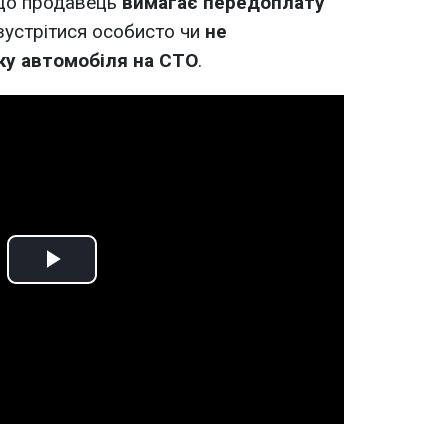
кщо продавець
вимагає передоплату
зустрітися особисто чи
не
ку автомобіля на СТО
.
Play
Video