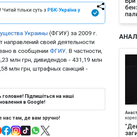
Бри
бен
 Читай тільки суть з
РБК-Україна у
пал
мущества Украины
(ФГИУ) за 2009 г.
АНАЛ
т направлений своей деятельности
азано в сообщении
ФГИУ
. В частности,
,23 млн грн, дивидендов - 431,19 млн
,58 млн грн, штрафных санкций -
ь головне! Підпишіться на наші
новлення в Google!
Анаст
 нас там, де вам зручно!
корес
"Де
заг