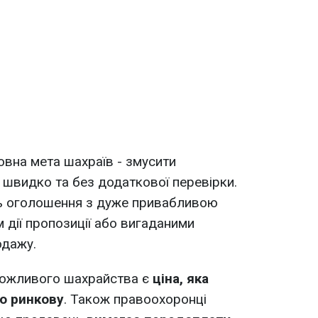
новна мета шахраїв - змусити
и швидко та без додаткової перевірки.
ь оголошення з дуже привабливою
 дії пропозиції або вигаданими
одажу.
можливого шахрайства є
ціна, яка
ю ринкову
. Також правоохоронці