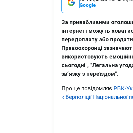
Google
За привабливими оголоше
інтернеті можуть ховатис
передоплату або продати
Правоохоронці зазначают
використовують емоційні
сьогодні", "Легальна уго
зв’язку з переїздом".
Про це повідомляє
РБК-Ук
кіберполіції Національної п