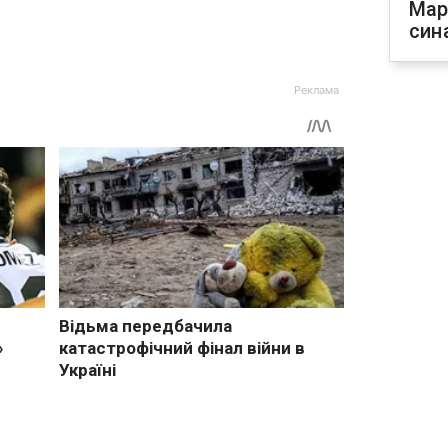
Мар
син