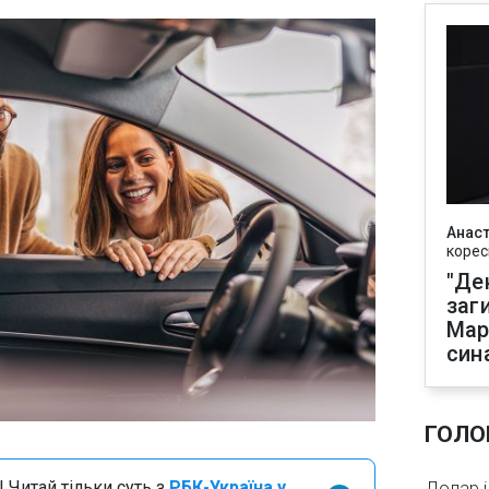
Анаст
корес
"Де
заг
Мар
син
ГОЛО
 Читай тільки суть з
РБК-Україна у
Долар і