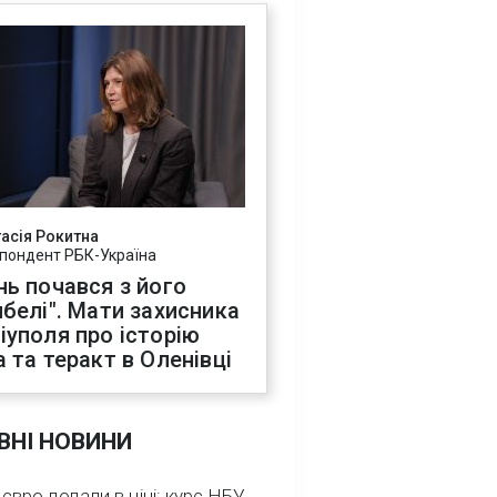
асія Рокитна
пондент РБК-Україна
нь почався з його
ибелі". Мати захисника
іуполя про історію
а та теракт в Оленівці
ВНІ НОВИНИ
 євро додали в ціні: курс НБУ