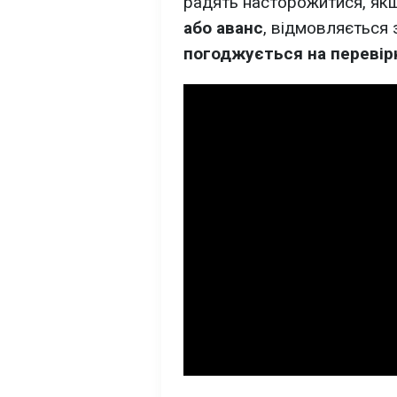
радять насторожитися, я
або аванс
, відмовляється 
погоджується на перевір