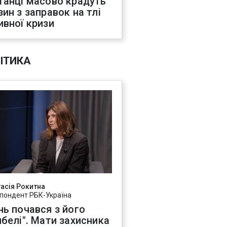
танці масово крадуть
зин з заправок на тлі
ивної кризи
ІТИКА
асія Рокитна
пондент РБК-Україна
нь почався з його
ибелі". Мати захисника