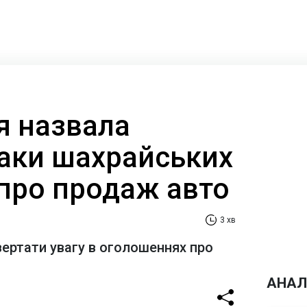
я назвала
наки шахрайських
про продаж авто
3 хв
ертати увагу в оголошеннях про
АНАЛ