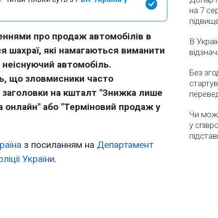
на 7 се
підвищ
ннями про продаж автомобілів в
В Украї
я шахраї, які намагаються виманити
відзнач
 неіснуючий автомобіль.
Без зго
ь, що зловмисники часто
стартув
 заголовки на кшталт "Знижка лише
перевед
да онлайн" або "Терміновий продаж у
Чи мож
у співр
підстав
раїна
з посиланням на
Департамент
оліції України
.