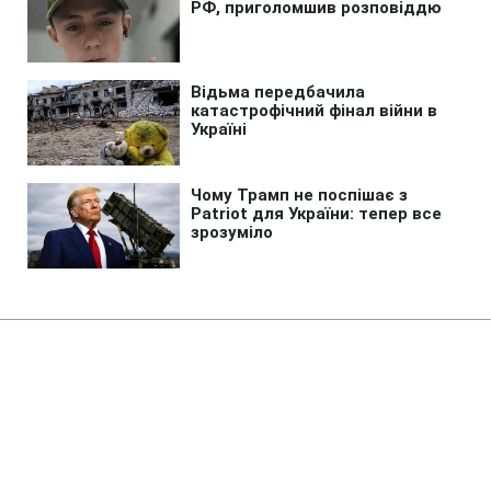
Головна
»
Бізнес
»
Tech
Головна модель Всесвіту може
бути помилковою: темна енергія
під питанням