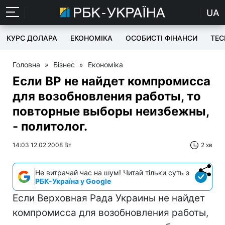
UA
КУРС ДОЛАРА
ЕКОНОМІКА
ОСОБИСТІ ФІНАНСИ
TEC
Головна
»
Бізнес
»
Економіка
Если ВР не найдет компромисса
для возобновления работы, то
повторные выборы неизбежны,
- политолог.
14:03 12.02.2008 Вт
2 хв
Не витрачай час на шум! Читай тільки суть з
РБК-Україна у Google
Если Верховная Рада Украины не найдет
компромисса для возобновления работы,