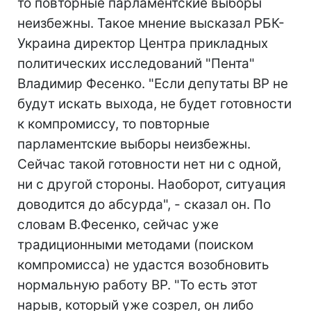
то повторные парламентские выборы
неизбежны. Такое мнение высказал РБК-
Украина директор Центра прикладных
политических исследований "Пента"
Владимир Фесенко. "Если депутаты ВР не
будут искать выхода, не будет готовности
к компромиссу, то повторные
парламентские выборы неизбежны.
Сейчас такой готовности нет ни с одной,
ни с другой стороны. Наоборот, ситуация
доводится до абсурда", - сказал он. По
словам В.Фесенко, сейчас уже
традиционными методами (поиском
компромисса) не удастся возобновить
нормальную работу ВР. "То есть этот
нарыв, который уже созрел, он либо