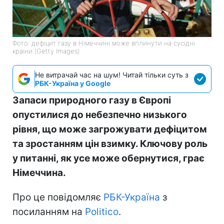
Фото: дефіцит газу в Німеччині може вплинути на сусідні
країни (Getty Images)
Не витрачай час на шум! Читай тільки суть з
РБК-Україна у Google
Запаси природного газу в Європі
опустилися до небезпечно низького
рівня, що може загрожувати дефіцитом
та зростанням цін взимку. Ключову роль
у питанні, як усе може обернутися, грає
Німеччина.
Про це повідомляє
РБК-Україна
з
посиланням на
Politico
.