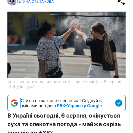
ТЕТЯНА СТЕПАНОВА
Фото: синоптики дали прогноз погоди в Україні на 6 серпня
(Getty Images)
Стихія не застане зненацька! Слідкуй за
змінами погоди з
РБК-Україна у Google
В Україні сьогодні, 6 серпня, очікується
суха та спекотна погода - майже скрізь
прогріє до +38°.