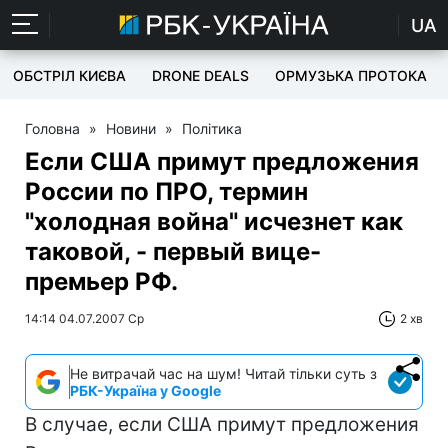
UA
ОБСТРІЛ КИЄВА
DRONE DEALS
ОРМУЗЬКА ПРОТОКА
Головна
»
Новини
»
Політика
Если США примут предложения
России по ПРО, термин
"холодная война" исчезнет как
таковой, - первый вице-
премьер РФ.
14:14 04.07.2007 Ср
2 хв
Не витрачай час на шум! Читай тільки суть з
РБК-Україна у Google
В случае, если США примут предложения