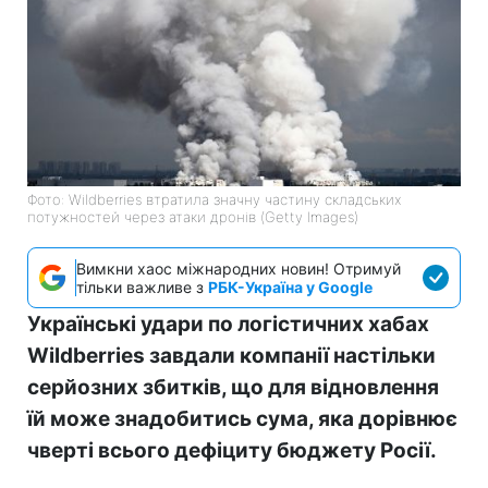
Фото: Wildberries втратила значну частину складських
потужностей через атаки дронів (Getty Images)
Вимкни хаос міжнародних новин! Отримуй
тільки важливе з
РБК-Україна у Google
Українські удари по логістичних хабах
Wildberries завдали компанії настільки
серйозних збитків, що для відновлення
їй може знадобитись сума, яка дорівнює
чверті всього дефіциту бюджету Росії.