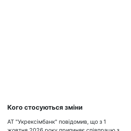
Кого стосуються зміни
АТ "Укрексімбанк" повідомив, що з 1
жовтня 2026 року припиняє співпрацю з