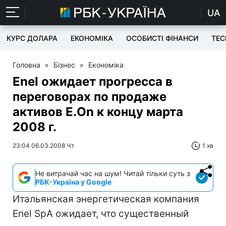
UA
КУРС ДОЛАРА
ЕКОНОМІКА
ОСОБИСТІ ФІНАНСИ
TEC
Головна
»
Бізнес
»
Економіка
Enel ожидает прогресса в
переговорах по продаже
активов E.On к концу марта
2008 г.
23:04 06.03.2008 Чт
1 хв
Не витрачай час на шум! Читай тільки суть з
РБК-Україна у Google
Итальянская энергетическая компания
Enel SpА ожидает, что существенный