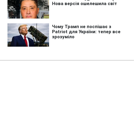
Головна
»
Бізнес
У 250 академічних ліцеях
стартувало оновлення STEM-
просторів за підтримки ДТЕК​‌
14:14 08.08.2026 Сб
2 хв
У 250 академічних ліцеях, які розташовані
у 22 регіонах України розпочато ремонт