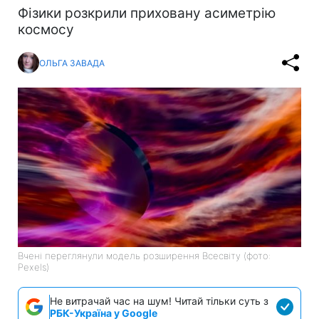
Фізики розкрили приховану асиметрію
космосу
ОЛЬГА ЗАВАДА
Вчені переглянули модель розширення Всесвіту (фото:
Pexels)
Не витрачай час на шум! Читай тільки суть з
РБК-Україна у Google