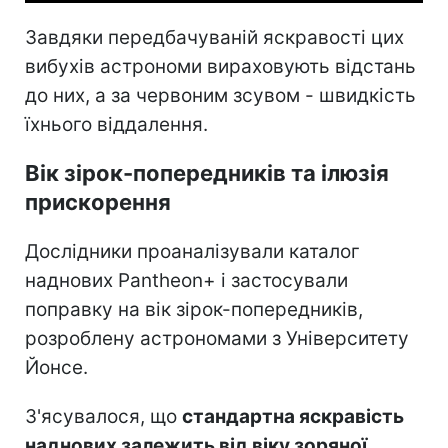
Завдяки передбачуваній яскравості цих
вибухів астрономи вираховують відстань
до них, а за червоним зсувом - швидкість
їхнього віддалення.
Вік зірок-попередників та ілюзія
прискорення
Дослідники проаналізували каталог
наднових Pantheon+ і застосували
поправку на вік зірок-попередників,
розроблену астрономами з Університету
Йонсе.
З'ясувалося, що
стандартна яскравість
наднових залежить від віку зоряної