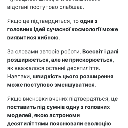
відстані поступово слабшає.
Якщо це підтвердиться, то
одна з
головних ідей сучасної космології може
виявитися хибною
.
За словами авторів роботи,
Всесвіт і далі
розширюється, але не прискорюється
,
як вважалося останні десятиліття.
Навпаки,
швидкість цього розширення
може поступово зменшуватися
.
Якщо висновки вчених підтвердяться,
це
поставить під сумнів одну з головних
моделей, якою астрономи
десятиліттями пояснювали еволюцію