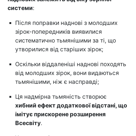
системи
:
Після поправки наднові з молодших
зірок-попередників виявилися
систематично тьмянішими за ті, що
утворилися від старіших зірок;
Оскільки віддаленіші наднові походять
від молодших зірок, вони видаються
тьмянішими, ніж є насправді;
Ця надмірна тьмяність створює
хибний ефект додаткової відстані, що
імітує прискорене розширення
Всесвіту
.