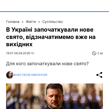
Головна
»
Життя
»
Суспільство
В Україні започаткували нове
свято, відзначатимемо вже на
вихідних
16:57 06.08.2026 Чт
2 хв
Для кого започаткували нове свято?
АНАСТАСІЯ НИКОНЧУК