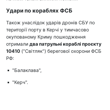
Удари по кораблях ФСБ
Також унаслідок ударів дронів СБУ по
території порту в Керчі у тимчасово
окупованому Криму пошкодження
отримали
два патрульні кораблі проєкту
10410
("Світляк") берегової охорони ФСБ
РФ:
"Балаклава",
"Керч".