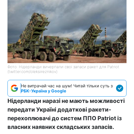
Фото: Нідерланди вичерпали свої запаси ракет для Patriot
(twitter.com/oleksiireznikov)
Не витрачай час на шум! Читай тільки суть з
РБК-Україна у Google
Нідерланди наразі не мають можливості
передати Україні додаткові ракети-
перехоплювачі до систем ППО Patriot із
власних наявних складських запасів.