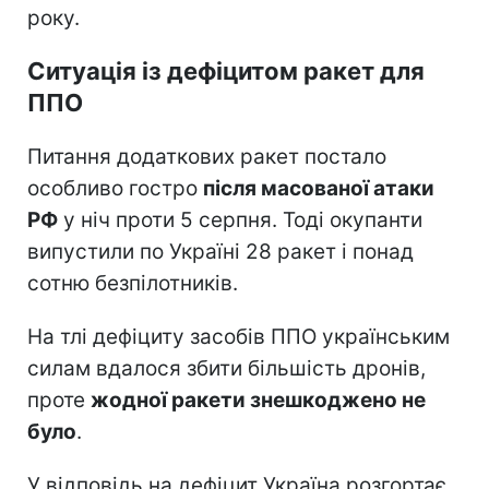
року.
Ситуація із дефіцитом ракет для
ППО
Питання додаткових ракет постало
особливо гостро
після масованої атаки
РФ
у ніч проти 5 серпня. Тоді окупанти
випустили по Україні 28 ракет і понад
сотню безпілотників.
На тлі дефіциту засобів ППО українським
силам вдалося збити більшість дронів,
проте
жодної ракети знешкоджено не
було
.
У відповідь на дефіцит Україна розгортає