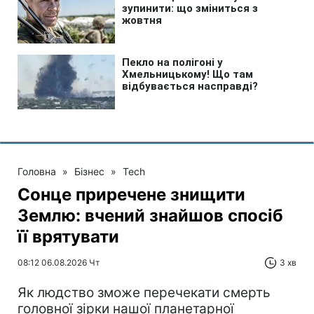
Головна
»
Бізнес
»
Tech
Сонце приречене знищити
Землю: вчений знайшов спосіб
її врятувати
08:12 06.08.2026 Чт
3 хв
Як людство зможе перечекати смерть
головної зірки нашої планетарної